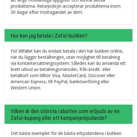
produkterna. Returpolicyn accepterar produkterna inom
30 dagar efter mottagandet av dem.
Hur kan jag betala i Zaful-butiken?
För tillfället kan du endast betala i den här butiken online,
när du lägger beställningen, utan möjlighet till betalning
via kontantersättningssystem. Således kan du använda ett
brett utbud av betalningsmetoder, från kredit- eller
betalkort som tillhör Visa, MasterCard, Discover eller
American Express, till PayPal, banköverföring eller
Western Union.
Vilken är den största rabatten som erbjuds av en
Zaful-kupong eller ett kampanjerbjudande?
Det bästa exemplet för de bästa erbjudandena i butiken