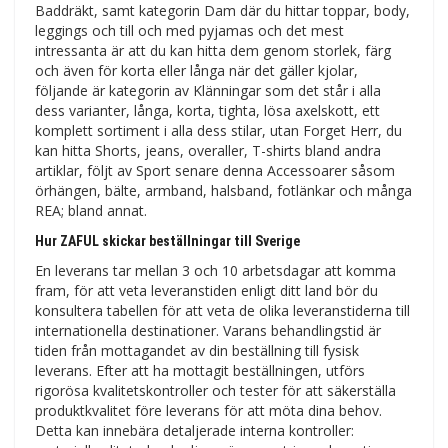
Baddräkt, samt kategorin Dam där du hittar toppar, body,
leggings och till och med pyjamas och det mest
intressanta är att du kan hitta dem genom storlek, färg
och även för korta eller långa när det gäller kjolar,
följande är kategorin av Klänningar som det står i alla
dess varianter, långa, korta, tighta, lösa axelskott, ett
komplett sortiment i alla dess stilar, utan Forget Herr, du
kan hitta Shorts, jeans, overaller, T-shirts bland andra
artiklar, följt av Sport senare denna Accessoarer såsom
örhängen, bälte, armband, halsband, fotlänkar och många
REA; bland annat.
Hur ZAFUL skickar beställningar till Sverige
En leverans tar mellan 3 och 10 arbetsdagar att komma
fram, för att veta leveranstiden enligt ditt land bör du
konsultera tabellen för att veta de olika leveranstiderna till
internationella destinationer. Varans behandlingstid är
tiden från mottagandet av din beställning till fysisk
leverans. Efter att ha mottagit beställningen, utförs
rigorösa kvalitetskontroller och tester för att säkerställa
produktkvalitet före leverans för att möta dina behov.
Detta kan innebära detaljerade interna kontroller: