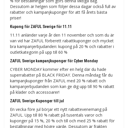
% för beställningar som görs denna viktiga dag.
Dessutom är helgen som följer dessa dagar också full av
rabatter och kampanjkuponger för att få årets bästa
priser!
Kupong för ZAFUL Sverige för 11.11
11.11 anländer varje år den 11 november och som du är
van vid har ZAFUL förberett rabattkuponger och mycket
bra kampanjerbjudanden: kupong på 20 % och rabatter i
outletkategorin på upp till 60 %
ZAFUL Sverige kampanjkuponger för Cyber ​​​​Monday
CYBER MONDAY kommer efter en helg där du hade
superrabatter på BLACK FRIDAY. Denna måndag får du
kampanjkuponger från ZAFUL med 20 % rabatt och
kampanjerbjudanden som kan ge dig upp till 90 % rabatt
på kläder och accessoarer!
ZAFUL Sverige Kuponger till jul
En vecka före jul börjar ett nytt rabattevenemang på
ZAFUL. Upp till 80 % rabatt på tusentals varor och
kuponger på 15 %, 20 % och till och med 25 % rabatt för
beställningar med högre värde. Dessutom är frakten