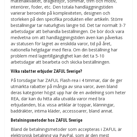
materialkvalitet, dragkedjor, sömmar, trim och motiv,
interiörer, foder, etc. Den totala handläggningstiden
varierar beroende på komplexiteten, designen och
storleken på den specifika produkten eller artikeln. Större
beställningar tar naturligtvis längre tid. Det tar normalt 3-7
arbetsdagar att behandla beställningen. De bör dock vara
medvetna om att handläggningstiden även kan påverkas
av statusen för lagret av enskilda varor, tid på året,
nationella helgdagar med flera. Om din beställning har
problem med lagertillgänglighet kan det ta 5-10
arbetsdagar att bearbeta och skicka beställningen.
Vilka rabatter erbjuder ZAFUL Sverige?
På torsdagar har ZAFUL Flash-rea i 4 timmar, där de ger
utmärkta rabatter på många av sina varor, även bland
deras kategorier högst upp har de en avdelning som heter
REA, där kan du hitta alla utvalda varor med bra
erbjudanden, bl.a. vissa artiklar är toppar, klänningar,
baddräkter, intima kläder, accessoarer, bland annat.
Betalningsmetoder hos ZAFUL Sverige
Bland de betalningsmetoder som accepteras i ZAFUL är
elektronisk betalning via PayPal, som är den mest