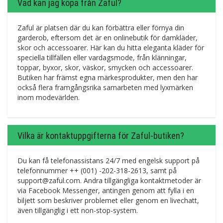
Vad kan jag köpa från Zaful?
Zaful är platsen där du kan förbättra eller förnya din
garderob, eftersom det är en onlinebutik för damkläder,
skor och accessoarer. Här kan du hitta eleganta kläder för
speciella tillfällen eller vardagsmode, från klänningar,
toppar, byxor, skor, väskor, smycken och accessoarer.
Butiken har främst egna märkesprodukter, men den har
också flera framgångsrika samarbeten med lyxmärken
inom modevärlden.
Vilka är kontaktuppgifterna för Zaful-butiken?
Du kan få telefonassistans 24/7 med engelsk support på
telefonnummer ++ (001) -202-318-2613, samt på
support@zaful.com. Andra tillgängliga kontaktmetoder är
via Facebook Messenger, antingen genom att fylla i en
biljett som beskriver problemet eller genom en livechatt,
även tillgänglig i ett non-stop-system.