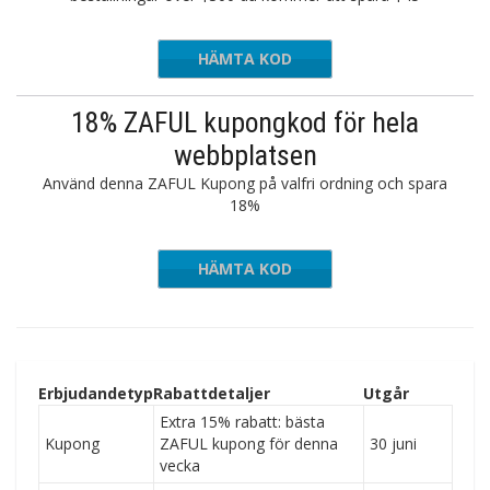
HÄMTA KOD
ZFIRST
18% ZAFUL kupongkod för hela
webbplatsen
Använd denna ZAFUL Kupong på valfri ordning och spara
18%
HÄMTA KOD
FUN18
Erbjudandetyp
Rabattdetaljer
Utgår
Extra 15% rabatt: bästa
Kupong
ZAFUL kupong för denna
30 juni
vecka