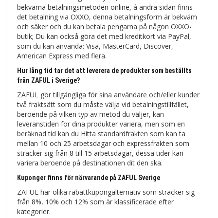
bekväma betalningsmetoden online, å andra sidan finns
det betalning via OXXO, denna betalningsform är bekväm
och säker och du kan betala pengarna på någon OXXO-
butik; Du kan också göra det med kreditkort via PayPal,
som du kan använda: Visa, MasterCard, Discover,
American Express med flera.
Hur lång tid tar det att leverera de produkter som beställts
från ZAFUL i Sverige?
ZAFUL gör tillgängliga för sina användare och/eller kunder
två fraktsätt som du måste välja vid betalningstillfället,
beroende på vilken typ av metod du väljer, kan
leveranstiden för dina produkter variera, men som en
beräknad tid kan du Hitta standardfrakten som kan ta
mellan 10 och 25 arbetsdagar och expressfrakten som
sträcker sig från 8 till 15 arbetsdagar, dessa tider kan
variera beroende på destinationen dit den ska.
Kuponger finns för närvarande på ZAFUL Sverige
ZAFUL har olika rabattkupongalternativ som sträcker sig
från 8%, 10% och 12% som är klassificerade efter
kategorier.