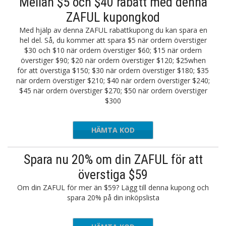
Mellan $5 och $40 rabatt med denna
ZAFUL kupongkod
Med hjälp av denna ZAFUL rabattkupong du kan spara en
hel del. Så, du kommer att spara $5 när ordern överstiger
$30 och $10 när ordern överstiger $60; $15 när ordern
överstiger $90; $20 när ordern överstiger $120; $25when
för att överstiga $150; $30 när ordern överstiger $180; $35
när ordern överstiger $210; $40 när ordern överstiger $240;
$45 när ordern överstiger $270; $50 när ordern överstiger
$300
HÄMTA KOD
CLOSET
Spara nu 20% om din ZAFUL för att
överstiga $59
Om din ZAFUL för mer än $59? Lägg till denna kupong och
spara 20% på din inköpslista