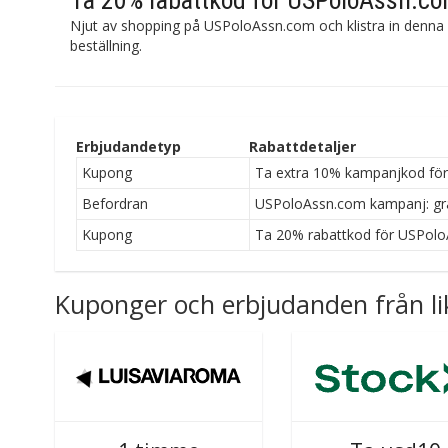
Ta 20% rabattkod för USPoloAssn.c
Njut av shopping på USPoloAssn.com och klistra in denna 
beställning.
Erbjudandetyp
Rabattdetaljer
Kupong
Ta extra 10% kampanjkod för
Befordran
USPoloAssn.com kampanj: gra
Kupong
Ta 20% rabattkod för USPol
Kuponger och erbjudanden från li