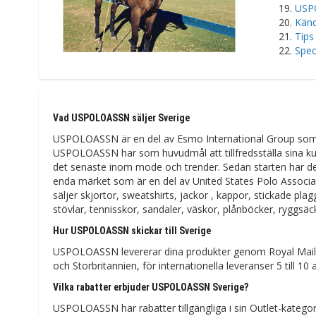
USPO
Känd
Tips
Spec
Vad USPOLOASSN säljer Sverige
USPOLOASSN är en del av Esmo International Group som 
USPOLOASSN har som huvudmål att tillfredsställa sina kun
det senaste inom mode och trender. Sedan starten har det
enda märket som är en del av United States Polo Associa
säljer skjortor, sweatshirts, jackor , kappor, stickade pla
stövlar, tennisskor, sandaler, väskor, plånböcker, ryggsäck
Hur USPOLOASSN skickar till Sverige
USPOLOASSN levererar dina produkter genom Royal Mail-för
och Storbritannien, för internationella leveranser 5 till 10
Vilka rabatter erbjuder USPOLOASSN Sverige?
USPOLOASSN har rabatter tillgängliga i sin Outlet-kateg