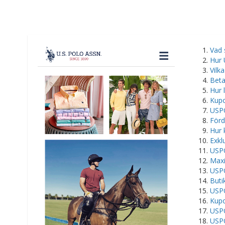
​Vad
Hur 
Vilk
Beta
Hur 
Kupo
USPO
Förd
Hur 
Exkl
USPO
Maxi
USPO
Buti
USP
Kupo
USPO
USPO