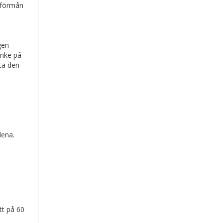
n förmån
gen
anke på
ta den
dena.
tt på 60