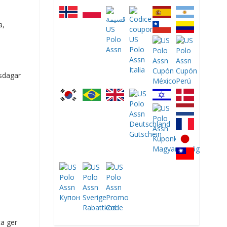
a,
tsdagar
ta ger