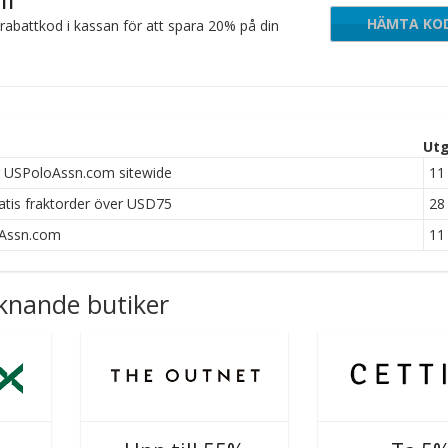
om
HÄMTA KO
PRI
rabattkod i kassan för att spara 20% på din
Utg
 USPoloAssn.com sitewide
11 
tis fraktorder över USD75
28 
oAssn.com
11 
knande butiker