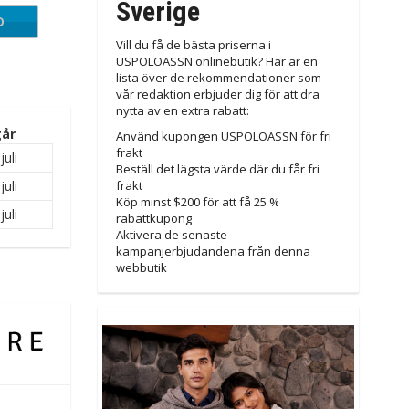
Sverige
D
NG20
Vill du få de bästa priserna i
USPOLOASSN onlinebutik? Här är en
lista över de rekommendationer som
vår redaktion erbjuder dig för att dra
nytta av en extra rabatt:
år
Använd kupongen USPOLOASSN för fri
frakt
juli
Beställ det lägsta värde där du får fri
juli
frakt
Köp minst $200 för att få 25 %
juli
rabattkupong
Aktivera de senaste
kampanjerbjudandena från denna
webbutik