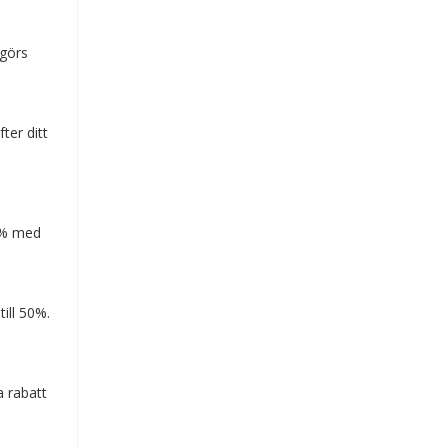
 görs
ter ditt
0 % med
ill 50%.
a rabatt