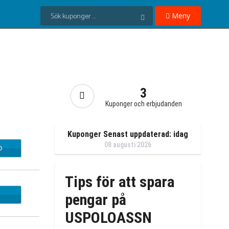
Meny
3
Kuponger och erbjudanden
Kuponger Senast uppdaterad: idag
08 augusti 2026
D
DA25
Tips för att spara
pengar på
USPOLOASSN