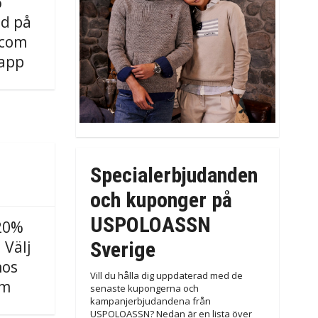
%
d på
.com
 app
Specialerbjudanden
och kuponger på
USPOLOASSN
 20%
Sverige
 Välj
hos
Vill du hålla dig uppdaterad med de
om
senaste kupongerna och
kampanjerbjudandena från
USPOLOASSN? Nedan är en lista över