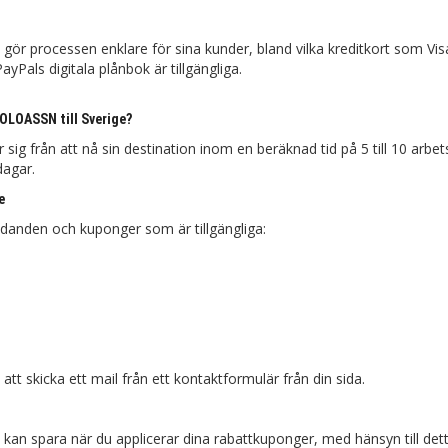
ör processen enklare för sina kunder, bland vilka kreditkort som Vis
yPals digitala plånbok är tillgängliga.
POLOASSN till Sverige?
 från att nå sin destination inom en beräknad tid på 5 till 10 arbe
dagar.
e
anden och kuponger som är tillgängliga:
tt skicka ett mail från ett kontaktformulär från din sida.
an spara när du applicerar dina rabattkuponger, med hänsyn till det