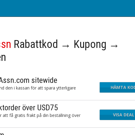
ssn
Rabattkod → Kupong →
en
oAssn.com sitewide
HÄMTA KO
A0
den i kassan för att spara ytterligare
ktorder över USD75
VISA DEAL
t få gratis frakt på din beställning över