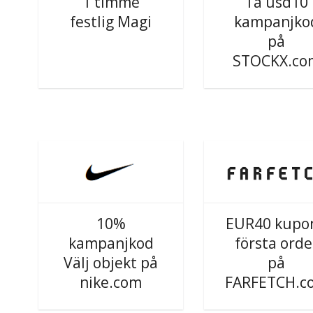
1 timme
Ta usd10
festlig Magi
kampanjko
på
STOCKX.co
10%
EUR40 kupo
kampanjkod
första orde
Välj objekt på
på
nike.com
FARFETCH.c