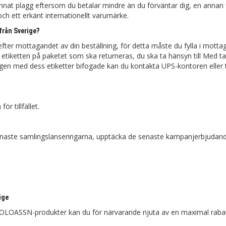
annat plagg eftersom du betalar mindre än du förväntar dig, en anna
och ett erkänt internationellt varumärke.
från Sverige?
efter mottagandet av din beställning, för detta måste du fylla i motta
st etiketten på paketet som ska returneras, du ska ta hänsyn till Med t
ngen med dess etiketter bifogade kan du kontakta UPS-kontoren eller 
r tillfället.
enaste samlingslanseringarna, upptäcka de senaste kampanjerbjudan
ige
SPOLOASSN-produkter kan du för närvarande njuta av en maximal raba