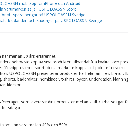
LOASSN mobilapp för iPhone och Android
a varumärken säljs i USPOLOASSN Store
 för att spara pengar på USPOLOASSN Sverige
ialerbjudanden och kuponger på USPOLOASSN Sverige
har mer än 50 års erfarenhet.
ders behov vid köp av sina produkter, tillhandahålla kvalitet och pre
 förknippats med sport, detta märke är kopplat till polo, eftersom de
tion, USPOLOASSN presenterar produkter för hela familjen, bland vil
gg, shorts, baddräkter, hemkläder, t-shirts, byxor, underkläder, klänning
ar, klockor.
etaget, som levererar dina produkter mellan 2 till 3 arbetsdagar fö
 arbetsdagar.
ori som kan vara mellan 40% och 50%.