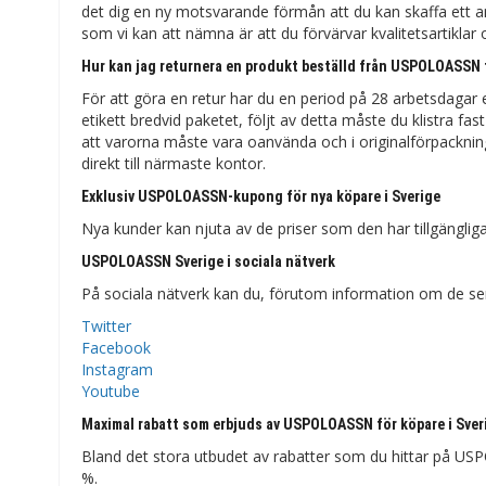
det dig en ny motsvarande förmån att du kan skaffa ett 
som vi kan att nämna är att du förvärvar kvalitetsartiklar 
Hur kan jag returnera en produkt beställd från USPOLOASSN 
För att göra en retur har du en period på 28 arbetsdagar 
etikett bredvid paketet, följt av detta måste du klistra fa
att varorna måste vara oanvända och i originalförpackni
direkt till närmaste kontor.
Exklusiv USPOLOASSN-kupong för nya köpare i Sverige
Nya kunder kan njuta av de priser som den har tillgängliga fö
USPOLOASSN Sverige i sociala nätverk
På sociala nätverk kan du, förutom information om de s
Twitter
Facebook
Instagram
Youtube
Maximal rabatt som erbjuds av USPOLOASSN för köpare i Sver
Bland det stora utbudet av rabatter som du hittar på U
%.