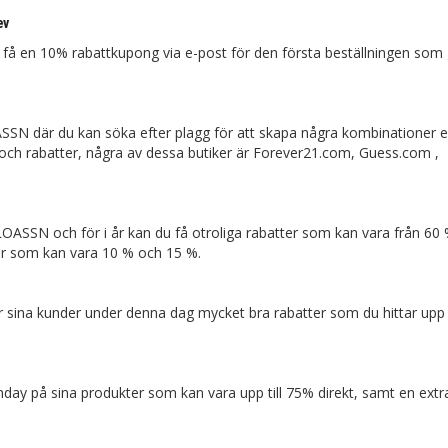
ev
 en 10% rabattkupong via e-post för den första beställningen som
SN där du kan söka efter plagg för att skapa några kombinationer ef
 och rabatter, några av dessa butiker är Forever21.com, Guess.com ,
LOASSN och för i år kan du få otroliga rabatter som kan vara från 6
ger som kan vara 10 % och 15 %.
r sina kunder under denna dag mycket bra rabatter som du hittar upp t
ay på sina produkter som kan vara upp till 75% direkt, samt en extr