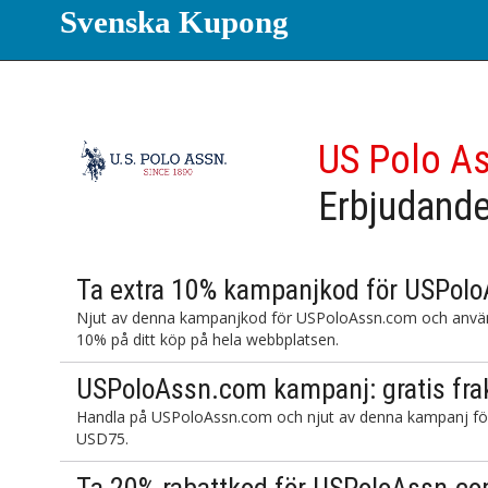
Svenska Kupong
US Polo A
Erbjudand
Ta extra 10% kampanjkod för USPol
Njut av denna kampanjkod för USPoloAssn.com och använd 
10% på ditt köp på hela webbplatsen.
USPoloAssn.com kampanj: gratis fra
Handla på USPoloAssn.com och njut av denna kampanj för at
USD75.