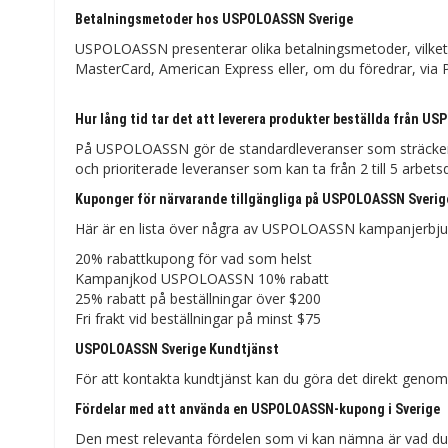
Betalningsmetoder hos USPOLOASSN Sverige
USPOLOASSN presenterar olika betalningsmetoder, vilket g
MasterCard, American Express eller, om du föredrar, via Pa
Hur lång tid tar det att leverera produkter beställda från US
På USPOLOASSN gör de standardleveranser som sträcker sig
och prioriterade leveranser som kan ta från 2 till 5 arbets
Kuponger för närvarande tillgängliga på USPOLOASSN Sverig
Här är en lista över några av USPOLOASSN kampanjerbjud
20% rabattkupong för vad som helst
Kampanjkod USPOLOASSN 10% rabatt
25% rabatt på beställningar över $200
Fri frakt vid beställningar på minst $75
USPOLOASSN Sverige Kundtjänst
För att kontakta kundtjänst kan du göra det direkt genom a
Fördelar med att använda en USPOLOASSN-kupong i Sverige
Den mest relevanta fördelen som vi kan nämna är vad du k