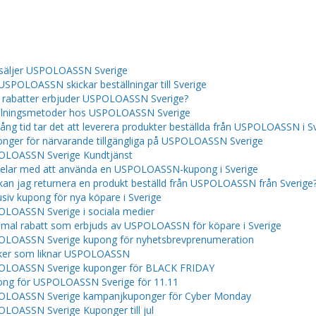
 säljer USPOLOASSN Sverige
USPOLOASSN skickar beställningar till Sverige
a rabatter erbjuder USPOLOASSN Sverige?
lningsmetoder hos USPOLOASSN Sverige
lång tid tar det att leverera produkter beställda från USPOLOASSN i S
nger för närvarande tillgängliga på USPOLOASSN Sverige
LOASSN Sverige Kundtjänst
elar med att använda en USPOLOASSN-kupong i Sverige
kan jag returnera en produkt beställd från USPOLOASSN från Sverige
usiv kupong för nya köpare i Sverige
LOASSN Sverige i sociala medier
mal rabatt som erbjuds av USPOLOASSN för köpare i Sverige
LOASSN Sverige kupong för nyhetsbrevprenumeration
ker som liknar USPOLOASSN
OLOASSN Sverige kuponger för BLACK FRIDAY
ng för USPOLOASSN Sverige för 11.11
LOASSN Sverige kampanjkuponger för Cyber ​​​​Monday
LOASSN Sverige Kuponger till jul