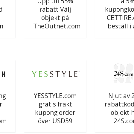
Upp till 55%
Ta 5
d
rabatt Välj
kupongko
objekt på
CETTIRE
m
TheOutnet.com
beställ i
ng
YESSTYLE.com
Njut av
r
gratis frakt
rabattkod
kupong order
objekt 
om
över USD59
24S.c