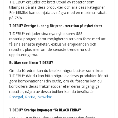
TIDEBUY erbjuder ett brett utbud av rabatter som
tillämpas på alla dess produkter och alla dess kategorier.
För tillfället kan du njuta av några med en maximal rabatt
på 75%.
TIDEBUY Sverige kupong för prenumeration på nyhetsbrev
TIDEBUY erbjuder sina nya nyhetsbrev $88
rabattkuponger, samt möjligheten att vara först med att
få sina senaste nyheter, exklusiva erbjudanden och
rabatter, plus mer om de senaste trenderna och
uppdateringarna.
Butiker som liknar TIDEBUY
Om du föredrar kan du besöka några butiker som liknar
TIDEBUY där du kan hitta några av deras produkter för att
göra kombinationer i din outfit, om du föredrar kan du
kontrollera deras fraktmetoder eller deras tillgängliga
rabatter, några av dessa butiker kan du besöka är
Rosegal
,
Rotita
,
Newchic
.
TIDEBUY Sverige-kuponger för BLACK FRIDAY
För TIDEBUY firas Black Friday-rabatter den fjärde