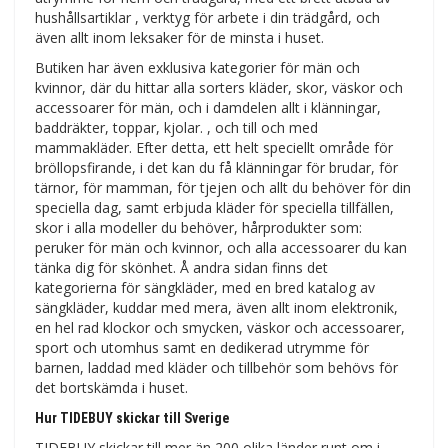
hushållsartiklar , verktyg för arbete i din trädgård, och
även allt inom leksaker för de minsta i huset.
Butiken har även exklusiva kategorier för män och
kvinnor, där du hittar alla sorters kläder, skor, väskor och
accessoarer för män, och i damdelen allt i klänningar,
baddräkter, toppar, kjolar. , och till och med
mammakläder. Efter detta, ett helt speciellt område för
bröllopsfirande, i det kan du få klänningar för brudar, för
tärnor, för mamman, för tjejen och allt du behöver för din
speciella dag, samt erbjuda kläder för speciella tillfällen,
skor i alla modeller du behöver, hårprodukter som:
peruker för män och kvinnor, och alla accessoarer du kan
tänka dig för skönhet. Å andra sidan finns det
kategorierna för sängkläder, med en bred katalog av
sängkläder, kuddar med mera, även allt inom elektronik,
en hel rad klockor och smycken, väskor och accessoarer,
sport och utomhus samt en dedikerad utrymme för
barnen, laddad med kläder och tillbehör som behövs för
det bortskämda i huset.
Hur TIDEBUY skickar till Sverige
TIDEBUY skickar till mer än 200 olika länder runt om i