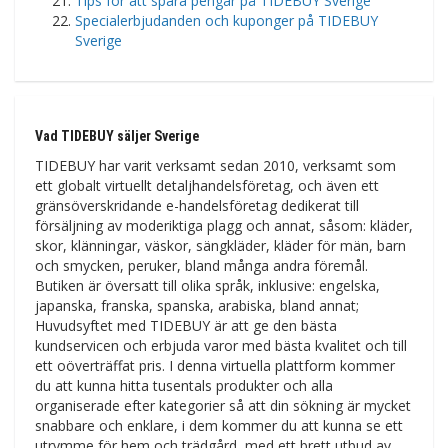
Tips för att spara pengar på TIDEBUY Sverige
Specialerbjudanden och kuponger på TIDEBUY
Sverige
Vad TIDEBUY säljer Sverige
TIDEBUY har varit verksamt sedan 2010, verksamt som
ett globalt virtuellt detaljhandelsföretag, och även ett
gränsöverskridande e-handelsföretag dedikerat till
försäljning av moderiktiga plagg och annat, såsom: kläder,
skor, klänningar, väskor, sängkläder, kläder för män, barn
och smycken, peruker, bland många andra föremål.
Butiken är översatt till olika språk, inklusive: engelska,
japanska, franska, spanska, arabiska, bland annat;
Huvudsyftet med TIDEBUY är att ge den bästa
kundservicen och erbjuda varor med bästa kvalitet och till
ett oöverträffat pris. I denna virtuella plattform kommer
du att kunna hitta tusentals produkter och alla
organiserade efter kategorier så att din sökning är mycket
snabbare och enklare, i dem kommer du att kunna se ett
utrymme för hem och trädgård, med ett brett utbud av