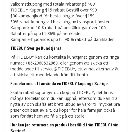
Välkomstkupong med totala rabatter på $88
TIDEBUY Kupong $15 rabatt Beställ över $99
$30 kampanjkod för beställningar över $159
50% rabattkupong vid betalning av transporttjänsten
Kampanjkod 10 $ rabatt på beställningar över 100
Rabatter på upp till 86% på herrkläder
Kampanjerbjudande: upp till 90 % rabatt på damkläder
TIDEBUY Sverige Kundtjänst
På TIDEBUY kan du kontakta kundtjänst genom att ringa
numret +86-2968532863, eller genom att skicka ett
meddelande till service@TIDEBUY, ett annat alternativ är
att skicka ett meddelande från ditt konto.
Fördelar med att använda enTIDEBUY kupong i Sverige
Skaffa rabattkuponger och köp på TIDEBUY, det finns
många fördelar som du kan uppnå, eftersom du kan dra
nytta av och skaffa ett brett utbud av varor till mycket bra
priser och bäst av allt, du köper för hela familjen också
som för ditt hem att få allt på ett ställe.
Hur kan jag returnera en produkt beställd från TIDEBUY från
Sverige?