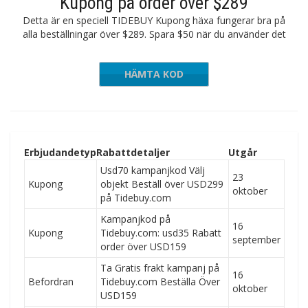
Kupong på order över $289
Detta är en speciell TIDEBUY Kupong häxa fungerar bra på
alla beställningar över $289. Spara $50 när du använder det
HÄMTA KOD
er $289
Erbjudandetyp
Rabattdetaljer
Utgår
Usd70 kampanjkod Välj
23
Kupong
objekt Beställ över USD299
oktober
på Tidebuy.com
Kampanjkod på
16
Kupong
Tidebuy.com: usd35 Rabatt
september
order över USD159
Ta Gratis frakt kampanj på
16
Befordran
Tidebuy.com Beställa Över
oktober
USD159