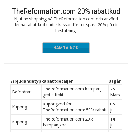
TheReformation.com 20% rabattkod
Njut av shopping på TheReformation.com och använd
denna rabattkod under kassan för att spara 20% på din
beställning.
HÄMTA KOD
RTHMAMA
Erbjudandetyp
Rabattdetaljer
Utgår
TheReformation.com kampanj:
25
Befordran
gratis frakt
Mars
Kupongkod för
05
Kupong
TheReformation.com: 50% rabatt
juli
TheReformation.com 20%
14
Kupong
kampanjkod
juli