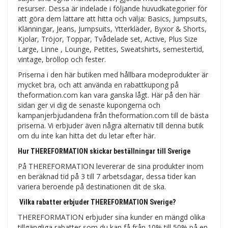
resurser. Dessa är indelade i följande huvudkategorier för
att göra dem lättare att hitta och välja: Basics, Jumpsuits,
Klänningar, Jeans, Jumpsuits, Ytterkläder, Byxor & Shorts,
Kjolar, Tröjor, Toppar, Tvådelade set, Active, Plus Size
Large, Linne , Lounge, Petites, Sweatshirts, semestertid,
vintage, bröllop och fester.
Priserna i den här butiken med hållbara modeprodukter är
mycket bra, och att använda en rabattkupong på
theformation.com kan vara ganska lågt. Här på den här
sidan ger vi dig de senaste kupongerna och
kampanjerbjudandena från theformation.com till de bästa
priserna. Vi erbjuder även några alternativ till denna butik
om du inte kan hitta det du letar efter här.
Hur THEREFORMATION skickar beställningar till Sverige
På THEREFORMATION levererar de sina produkter inom
en beräknad tid på 3 till 7 arbetsdagar, dessa tider kan
variera beroende på destinationen dit de ska.
Vilka rabatter erbjuder THEREFORMATION Sverige?
THEREFORMATION erbjuder sina kunder en mängd olika
tillgängliga rabatter som du kan få från 10% till 50% på en