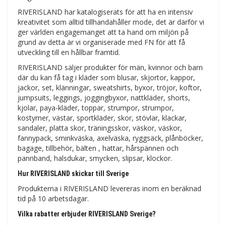
RIVERISLAND har katalogiserats för att ha en intensiv
kreativitet som alltid tillhandahåller mode, det är därför vi
ger världen engagemanget att ta hand om miljön på
grund av detta är vi organiserade med FN för att få
utveckling till en hållbar framtid.
RIVERISLAND säljer produkter för män, kvinnor och barn
där du kan få tag i kläder som blusar, skjortor, kappor,
jackor, set, klänningar, sweatshirts, byxor, tröjor, koftor,
jumpsuits, leggings, joggingbyxor, nattkläder, shorts,
kjolar, paya-kläder, toppar, strumpor, strumpor,
kostymer, västar, sportkläder, skor, stövlar, klackar,
sandaler, platta skor, träningsskor, väskor, väskor,
fannypack, sminkväska, axelväska, ryggsäck, plånböcker,
bagage, tillbehör, bälten , hattar, hårspännen och
pannband, halsdukar, smycken, slipsar, klockor.
Hur RIVERISLAND skickar till Sverige
Produkterna i RIVERISLAND levereras inom en beräknad
tid på 10 arbetsdagar.
Vilka rabatter erbjuder RIVERISLAND Sverige?