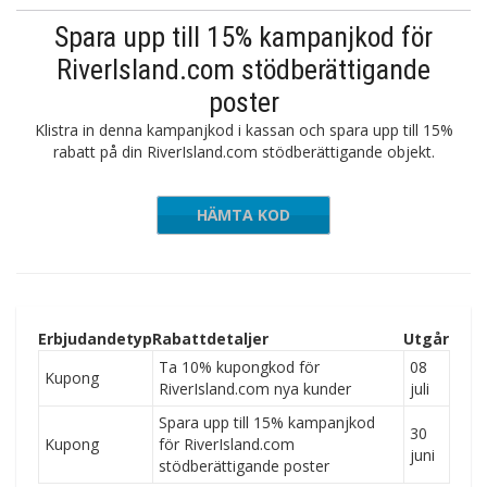
Spara upp till 15% kampanjkod för
RiverIsland.com stödberättigande
poster
Klistra in denna kampanjkod i kassan och spara upp till 15%
rabatt på din RiverIsland.com stödberättigande objekt.
HÄMTA KOD
KIDS15
Erbjudandetyp
Rabattdetaljer
Utgår
Ta 10% kupongkod för
08
Kupong
RiverIsland.com nya kunder
juli
Spara upp till 15% kampanjkod
30
Kupong
för RiverIsland.com
juni
stödberättigande poster