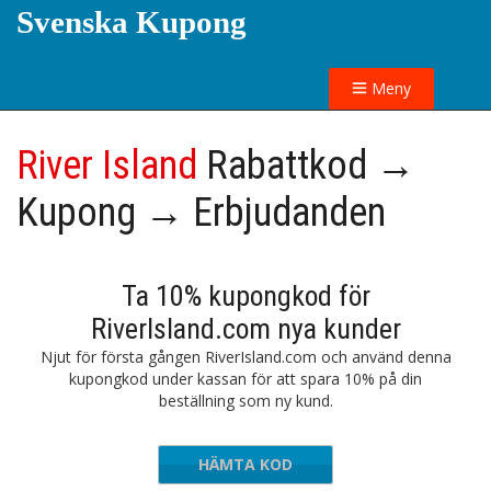
Svenska Kupong
Meny
River Island
Rabattkod →
Kupong → Erbjudanden
Ta 10% kupongkod för
RiverIsland.com nya kunder
Njut för första gången RiverIsland.com och använd denna
kupongkod under kassan för att spara 10% på din
beställning som ny kund.
HÄMTA KOD
LCOME10