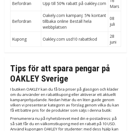
16
Befordran
Upp till 50% rabatt på oakley.com
Mars
Oakely.com kampanj: 5% kontant
08
Befordran
tillbaka online Beställ hela
juli
webbplatsen
28
Kupong
Oakley.com usd10 rabattkod
juni
Tips för att spara pengar på
OAKLEY Sverige
I butiken OAKLEY kan du få bra priser på glasögon och kläder
om du använder en rabattkupong eller aktiverar ett aktuellt
kampanjerbjudande. Nedan hittar du en liten guide genom
vilken vi presenterar kategorin av förslag genom vilka du kan
få ett bättre pris för de produkter som säljs i denna butik:
Prenumerera nu på nyhetsbrevet med din e-postadress: på
så sätt får du en välkomstkupong med en rabatt på 10 USD.
Använd kupongen OAKLEY för studenter: med dess hjälp kan