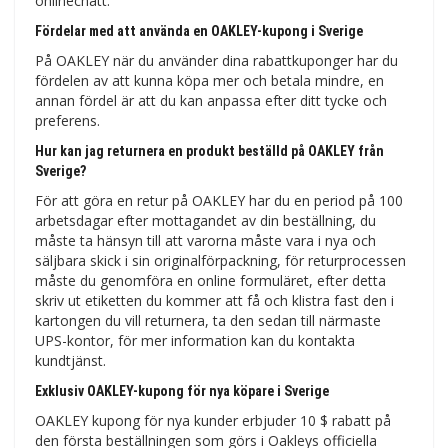
onlinechatt.
Fördelar med att använda en OAKLEY-kupong i Sverige
På OAKLEY när du använder dina rabattkuponger har du
fördelen av att kunna köpa mer och betala mindre, en
annan fördel är att du kan anpassa efter ditt tycke och
preferens.
Hur kan jag returnera en produkt beställd på OAKLEY från
Sverige?
För att göra en retur på OAKLEY har du en period på 100
arbetsdagar efter mottagandet av din beställning, du
måste ta hänsyn till att varorna måste vara i nya och
säljbara skick i sin originalförpackning, för returprocessen
måste du genomföra en online formuläret, efter detta
skriv ut etiketten du kommer att få och klistra fast den i
kartongen du vill returnera, ta den sedan till närmaste
UPS-kontor, för mer information kan du kontakta
kundtjänst.
Exklusiv OAKLEY-kupong för nya köpare i Sverige
OAKLEY kupong för nya kunder erbjuder 10 $ rabatt på
den första beställningen som görs i Oakleys officiella