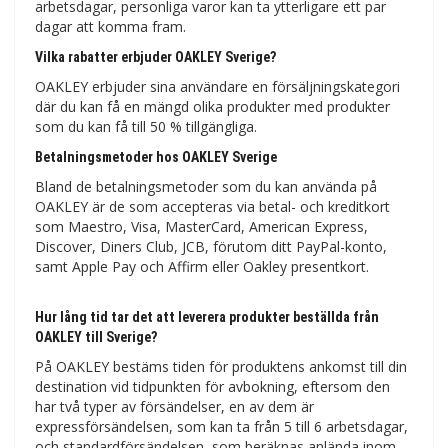
arbetsdagar, personliga varor kan ta ytterligare ett par
dagar att komma fram.
Vilka rabatter erbjuder OAKLEY Sverige?
OAKLEY erbjuder sina användare en försäljningskategori
där du kan få en mängd olika produkter med produkter
som du kan få till 50 % tillgängliga.
Betalningsmetoder hos OAKLEY Sverige
Bland de betalningsmetoder som du kan använda på
OAKLEY är de som accepteras via betal- och kreditkort
som Maestro, Visa, MasterCard, American Express,
Discover, Diners Club, JCB, förutom ditt PayPal-konto,
samt Apple Pay och Affirm eller Oakley presentkort.
Hur lång tid tar det att leverera produkter beställda från
OAKLEY till Sverige?
På OAKLEY bestäms tiden för produktens ankomst till din
destination vid tidpunkten för avbokning, eftersom den
har två typer av försändelser, en av dem är
expressförsändelsen, som kan ta från 5 till 6 arbetsdagar,
och standardförsändelsen, som beräknas anlända inom