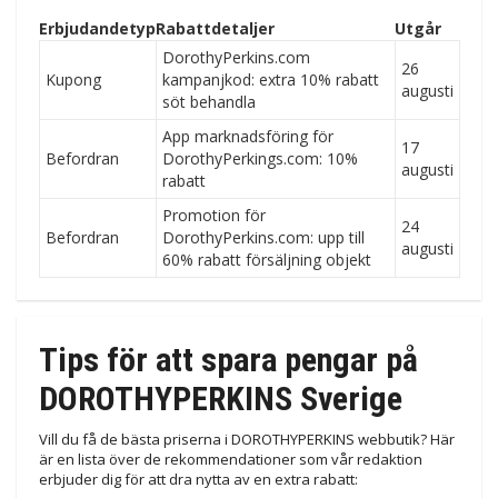
Erbjudandetyp
Rabattdetaljer
Utgår
DorothyPerkins.com
26
Kupong
kampanjkod: extra 10% rabatt
augusti
söt behandla
App marknadsföring för
17
Befordran
DorothyPerkings.com: 10%
augusti
rabatt
Promotion för
24
Befordran
DorothyPerkins.com: upp till
augusti
60% rabatt försäljning objekt
Tips för att spara pengar på
DOROTHYPERKINS Sverige
Vill du få de bästa priserna i DOROTHYPERKINS webbutik? Här
är en lista över de rekommendationer som vår redaktion
erbjuder dig för att dra nytta av en extra rabatt: