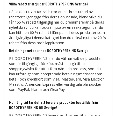
Vilka rabatter erbjuder DOROTHYPERKINS Sverige?
På DOROTHYPERKINS hittar du ett brett utbud av
rabatter tillgängliga från deras onlinesida, bland vilka du
får 155 % rabatt tillgänglig när du prenumererar på deras
nyhetsbrev, du kan också njuta av en reakategori där du
kan hitta en 60 % rabatt tillämpad till dess produkter som
är tillgängliga i denna kategori kan du också njuta av 20 %
rabatt från dess mobilapplikation.
Betalningsmetoder hos DOROTHYPERKINS Sverige
På DOROTHYPERKINS, när du väl har valt de produkter
som är tillgängliga för köp, måste du gå till din
shoppingväska för att utföra nämnda process, som du
kan utföra genom accepterade betalningsmetoder som
betal- och kreditkort som Visa, MasterCard, Visa Electron,
Maestro, American Express eller via digitala plånböcker
som PayPal, Klarna och ClearPay.
Hur lång tid tar det att leverera produkter beställda från
DOROTHYPERKINS till Sverige?
På DOROTHYPERKINS levereras dina beställningar med