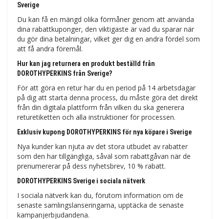
Sverige
Du kan få en mängd olika förmåner genom att använda
dina rabattkuponger, den viktigaste är vad du sparar när
du gör dina betalningar, vilket ger dig en andra fördel som
att få andra föremål.
Hur kan jag returnera en produkt beställd från
DOROTHYPERKINS från Sverige?
För att göra en retur har du en period på 14 arbetsdagar
på dig att starta denna process, du måste göra det direkt
från din digitala plattform från vilken du ska generera
returetiketten och alla instruktioner för processen.
Exklusiv kupong DOROTHYPERKINS för nya köpare i Sverige
Nya kunder kan njuta av det stora utbudet av rabatter
som den har tillgängliga, såväl som rabattgåvan när de
prenumererar på dess nyhetsbrev, 10 % rabatt.
DOROTHYPERKINS Sverige i sociala nätverk
I sociala nätverk kan du, förutom information om de
senaste samlingslanseringarna, upptäcka de senaste
kampanjerbjudandena.