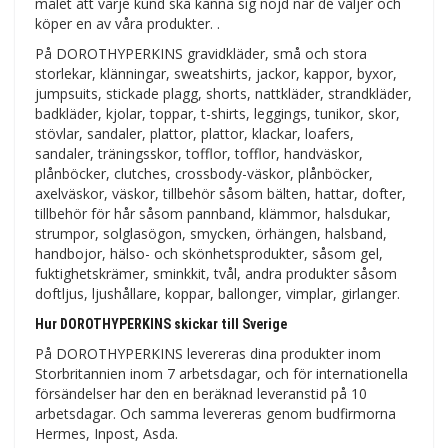
målet att varje kund ska känna sig nöjd när de väljer och
köper en av våra produkter. .
På DOROTHYPERKINS gravidkläder, små och stora
storlekar, klänningar, sweatshirts, jackor, kappor, byxor,
jumpsuits, stickade plagg, shorts, nattkläder, strandkläder,
badkläder, kjolar, toppar, t-shirts, leggings, tunikor, skor,
stövlar, sandaler, plattor, plattor, klackar, loafers,
sandaler, träningsskor, tofflor, tofflor, handväskor,
plånböcker, clutches, crossbody-väskor, plånböcker,
axelväskor, väskor, tillbehör såsom bälten, hattar, dofter,
tillbehör för hår såsom pannband, klämmor, halsdukar,
strumpor, solglasögon, smycken, örhängen, halsband,
handbojor, hälso- och skönhetsprodukter, såsom gel,
fuktighetskrämer, sminkkit, tvål, andra produkter såsom
doftljus, ljushållare, koppar, ballonger, vimplar, girlanger.
Hur DOROTHYPERKINS skickar till Sverige
På DOROTHYPERKINS levereras dina produkter inom
Storbritannien inom 7 arbetsdagar, och för internationella
försändelser har den en beräknad leveranstid på 10
arbetsdagar. Och samma levereras genom budfirmorna
Hermes, Inpost, Asda.