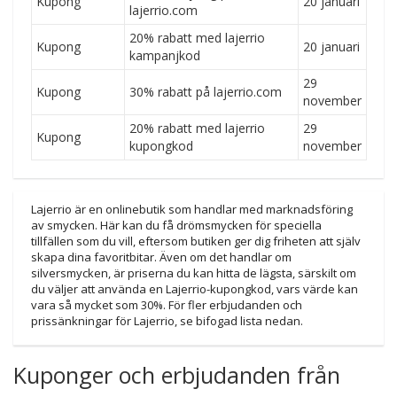
Kupong
20 januari
lajerrio.com
20% rabatt med lajerrio
Kupong
20 januari
kampanjkod
29
Kupong
30% rabatt på lajerrio.com
november
20% rabatt med lajerrio
29
Kupong
kupongkod
november
Lajerrio är en onlinebutik som handlar med marknadsföring
av smycken. Här kan du få drömsmycken för speciella
tillfällen som du vill, eftersom butiken ger dig friheten att själv
skapa dina favoritbitar. Även om det handlar om
silversmycken, är priserna du kan hitta de lägsta, särskilt om
du väljer att använda en Lajerrio-kupongkod, vars värde kan
vara så mycket som 30%. För fler erbjudanden och
prissänkningar för Lajerrio, se bifogad lista nedan.
Kuponger och erbjudanden från