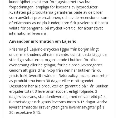
kundnöjdhet investerar företagsteamet i vackra
förpackningar, lämpliga för leverans av lyxprodukter.
Kvaliteten på produkterna garanteras både av de bilder
som använts i presentationen, och av de recensioner som
efterlämnats av nöjda kunder, som fick juvelerna till bästa
valuta för pengarna, på mycket kort tid, för alternativet
internationell leverans.
Användbar information om Lajerrio
Priserna på Lajerrio-smycken ligger från början långt
under marknadens allmänna värde, och till detta läggs de
ständiga rabatterna, organiserade i butiken för olika
evenemang eller helgdagar, för hela produktkategorier.
Genom att göra dina inköp från den här butiken får du
gratis frakt överallt i världen. Returpolicyn accepterar retur
av produkterna inom 30 dagar efter mottagandet.
Dessutom har alla produkter en garantitid på 1 år. Butiken
erbjuder totalt 3 leveransmetoder, enligt följande: 3-
dagars leverans, standardleverans, med en väntetid på 4-
8 arbetsdagar och gratis leverans inom 9-15 dagar. Andra
leveransmetoder kräver ytterligare leveransavgifter på $
20 respektive $ 15.