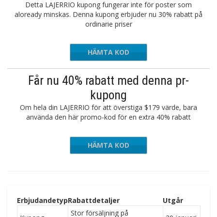
Detta LAJERRIO kupong fungerar inte för poster som
aloready minskas. Denna kupong erbjuder nu 30% rabatt på
ordinarie priser
HÄMTA KOD
MM30
Får nu 40% rabatt med denna pr-
kupong
Om hela din LAJERRIO för att överstiga $179 värde, bara
använda den här promo-kod för en extra 40% rabatt
HÄMTA KOD
MY40
Erbjudandetyp
Rabattdetaljer
Utgår
Stor försäljning på