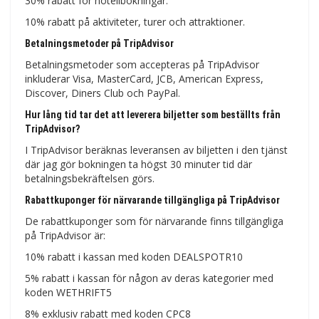
30% rabatt för hotellbokningar.
10% rabatt på aktiviteter, turer och attraktioner.
Betalningsmetoder på TripAdvisor
Betalningsmetoder som accepteras på TripAdvisor
inkluderar Visa, MasterCard, JCB, American Express,
Discover, Diners Club och PayPal.
Hur lång tid tar det att leverera biljetter som beställts från
TripAdvisor?
I TripAdvisor beräknas leveransen av biljetten i den tjänst
där jag gör bokningen ta högst 30 minuter tid där
betalningsbekräftelsen görs.
Rabattkuponger för närvarande tillgängliga på TripAdvisor
De rabattkuponger som för närvarande finns tillgängliga
på TripAdvisor är:
10% rabatt i kassan med koden DEALSPOTR10
5% rabatt i kassan för någon av deras kategorier med
koden WETHRIFT5
8% exklusiv rabatt med koden CPC8