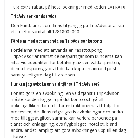
10% extra rabatt på hotellbokningar med koden EXTRA10
TripAdvisor kundservice
Den kundtjänst som finns tillgänglig på TripAdvisor är via
ett telefonsamtal till 17818005000.
Fördelar med att använda en TripAdvisor kupong
Fördelarna med att använda en rabattkupong i
TripAdvisor är främst de besparingar som kunderna kan
hitta vid tidpunkten för betalning av den valda tjänsten,
denna besparing gör att du kan köpa en annan tjänst
samt ytterligare dag till vistelsen.
Hur kan jag avboka en
vald tjänst i TripAdvisor?
För att göra en avbokning i en vald tjänst i TripAdvisor
måste kunden logga in på ditt konto och gå till
bokningsfliken där du hittar instruktionerna att följa för
processen, det finns några gratis avbokningar och andra
med tilläggsavgifter, samma kan variera beroende på
tjänst och anläggning, dvs flygbolaget, hotellet, bland
andra, är det lämpligt att göra avbokningen upp till en dag
i förväg.