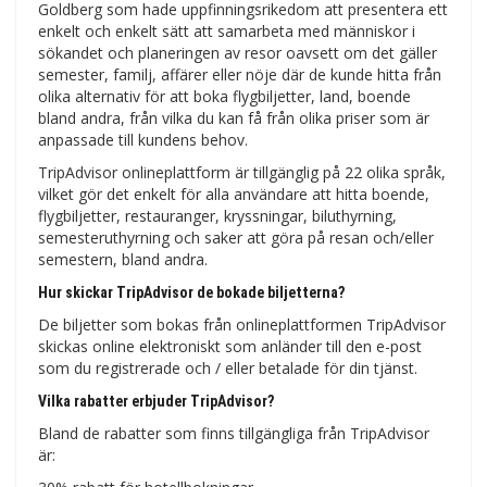
Goldberg som hade uppfinningsrikedom att presentera ett
enkelt och enkelt sätt att samarbeta med människor i
sökandet och planeringen av resor oavsett om det gäller
semester, familj, affärer eller nöje där de kunde hitta från
olika alternativ för att boka flygbiljetter, land, boende
bland andra, från vilka du kan få från olika priser som är
anpassade till kundens behov.
TripAdvisor onlineplattform är tillgänglig på 22 olika språk,
vilket gör det enkelt för alla användare att hitta boende,
flygbiljetter, restauranger, kryssningar, biluthyrning,
semesteruthyrning och saker att göra på resan och/eller
semestern, bland andra.
Hur skickar TripAdvisor de bokade biljetterna?
De biljetter som bokas från onlineplattformen TripAdvisor
skickas online elektroniskt som anländer till den e-post
som du registrerade och / eller betalade för din tjänst.
Vilka rabatter erbjuder TripAdvisor?
Bland de rabatter som finns tillgängliga från TripAdvisor
är: