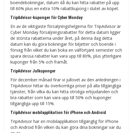
boendebokningar, datum då du kan hitta rabatter på upp
till 60% plus en extra 10% rabattkupong i slutet av köpet.
TripAdvisor-kuponger för Cyber Monday
En av de viktigaste försäljningshelgerna för TripAdvisor är
Cyber Monday försäljningsrabatter för detta datum ligger
de största rabatterna under året, på denna dag detta
datum kan du göra bokningar för biljetter och boende i
förväg från vilket du kan boka en välförtjänt semester och
spara dessa rabatter kan vara upp till 80%, plus ytterligare
kuponger från 5% och framåt.
TripAdvisor Julkuponger
För december månad firar vi jullovet av den anledningen i
TripAdvisor hittar du överkomliga priser på alla tillgängliga
tjänster, från vilka du kan hitta otroliga erbjudanden och
bra rabatter som kan vara upp till 50% och kuponger
tillgängliga upp till 15%.
TripAdvisor mobilapplikation för iPhone och Android
TripAdvisor har en mobilapplikation tillgänglig för iPhone
och Android från vilken du kan göra dina bokningar var du