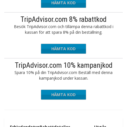
HÄMTA KOD
THRIFT5
TripAdvisor.com 8% rabattkod
Besök TripAdvisor.com och tillämpa denna rabattkod i
kassan för att spara 8% på din beställning.
HÄMTA KOD
RMN8
TripAdvisor.com 10% kampanjkod
Spara 10% på din TripAdvisor.com Beställ med denna
kampanjkod under kassan.
HÄMTA KOD
SPOTR10
Erbjudandetyp
Rabattdetaljer
Utgår