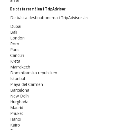
än är.
De bästa resmålen i TripAdvisor
De bästa destinationerna i TripAdvisor är:
Dubai
Bali
London
Rom
Paris
Cancún
Kreta
Marrakech
Dominikanska republiken
Istanbul
Playa del Carmen
Barcelona
New Delhi
Hurghada
Madrid
Phuket
Hanoi
Kairo