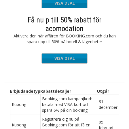
VISA DEAL
Få nu p till 50% rabatt för
acomodation
Aktivera den här affären för BOOKING.com och du kan
spara upp till 50% på hotell & lägenheter
VISA DEAL
Erbjudandetyp
Rabattdetaljer
Utgår
Booking.com kampanjkod:
31
Kupong
betala med VISA-kort och
december
spara 6% på din bokning
Registrera dig nu på
05
Kupong
Booking.com för att få en
februari