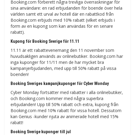
Booking.com förberett några trevliga överraskningar för
sina användare: en rad erbjudanden för boende över hela
världen samt ett urval av hotell där en rabattkod från
Booking.com erbjuds med 10% rabatt (vilket erbjuds i
form av en kupong som kan användas för en senare
rabatt).
Kupong för Booking Sverige för 11.11
11.11 är ett rabattevenemang den 11 november som
huvudsakligen används av onlinebutiker. Booking.com har
inga kuponger för 11/11 men de har mycket bra
kampanjerbjudanden, med upp till 50% rabatt på vissa
boenden!
Booking Sveriges kampanjkuponger för Cyber ​​Monday
Cyber ​​Monday fortsätter med rabatter i alla onlinebutiker,
och Booking.com kommer med några superbra
erbjudanden! Upp till 50% rabatt och extra, kupong från
Booking.com med 10% rabatt för vissa hotell. Dessutom
kan Genius -kunder njuta av animerade hotell med 15%
rabatt!
Booking Sverige kuponger till jul