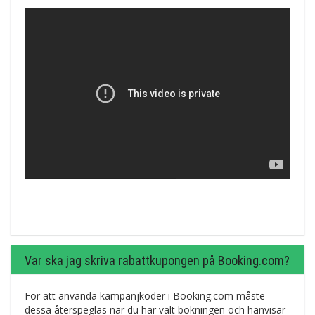
Var ska jag skriva rabattkupongen på Booking.com?
För att använda kampanjkoder i Booking.com måste
dessa återspeglas när du har valt bokningen och hänvisar