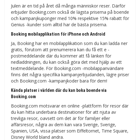
Julen är en tid på året då många människor reser. Därför
erbjuder Booking.com också de lägsta priserna på boende
och kampanjkuponger med 10% respektive 15% rabatt för
Genius -kunder som alltid har de bästa priserna.
Booking mobilapplikation för iPhone och Android
Ja, Booking har en mobilapplikation som du kan ladda ner
gratis, förutom att prenumerera kan du få ett e -
postmeddelande där du kommer att få länken för
nedladdningen, du kan också göra det med hjälp av ett
textmeddelande. För Booking.com -mobilappanvändare
finns det några specifika kampanjerbjudanden, lägre priser
och Booking.com -kampanjkoder bara för dem!
Kända platser i världen där du kan boka boende via
Booking.com
Booking.com motsvarar en online -plattform för resor där
du kan hitta underbara destinationer för att njuta av
trevliga resor, oavsett om det är för familjer eller
affärsresor, några av dem kan vara Sverige, Sverige,
Spanien, USA, vissa platser som Eiffeltornet, Time Square,
Disney World bland andra.