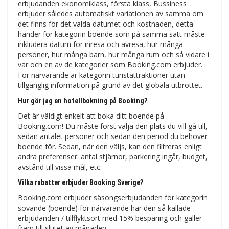
erbjudanden ekonomiklass, första klass, Bussiness
erbjuder således automatiskt variationen av samma om
det finns för det valda datumet och kostnaden, detta
händer för kategorin boende som på samma sätt måste
inkludera datum för inresa och avresa, hur många
personer, hur många barn, hur många rum och så vidare i
var och en av de kategorier som Booking.com erbjuder.
För närvarande är kategorin turistattraktioner utan
tillgänglig information på grund av det globala utbrottet.
Hur gör jag en hotellbokning på Booking?
Det är väldigt enkelt att boka ditt boende på
Booking.com! Du måste först välja den plats du vill gå till,
sedan antalet personer och sedan den period du behöver
boende för. Sedan, när den väljs, kan den filtreras enligt
andra preferenser: antal stjärnor, parkering ingår, budget,
avstånd till vissa mål, etc.
Vilka rabatter erbjuder Booking Sverige?
Booking.com erbjuder säsongserbjudanden för kategorin
sovande (boende) för närvarande har den så kallade
erbjudanden / tillflyktsort med 15% besparing och gäller
fram till slutet av månaden.