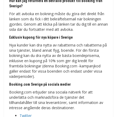
Hur kan jag returnera en beställd produkt till Booking från
Sverige?
För att avboka en bokning måste du göra det direkt från
länken som du fick i ditt bekräftelsemail när bokningen
gjordes. Genom att klicka på länken tar du dig till en annan
sida där du fortsätter med att avboka.
Exklusiv kupong för nya köpare i Sverige
Nya kunder kan dra nytta av rabatterna och rabatterna på
sina tjänster, bland annat flyg, boende. För din första
bokning kan du dra nytta av de bästa boendepriserna,
inklusive en kupong på 10% som ger dig kredit för
framtida bokningar (denna Booking.com -kampanjkod
gäller endast för vissa boenden och endast under vissa
väderperioder).
Booking.com Sverige på sociala medier
Booking.com erbjuder sina sociala nätverk för att
underlätta och marknadsföra de tjänster det
tillhandahåller till sina leverantörer, samt information av
intresse angående deras destinationer.
Twitter