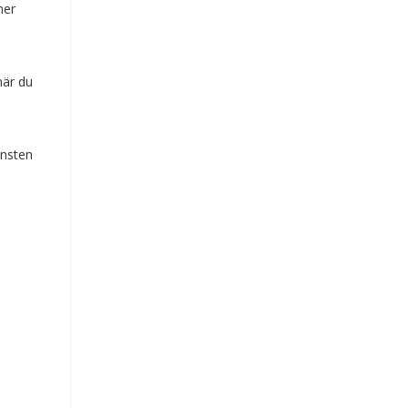
mer
när du
änsten