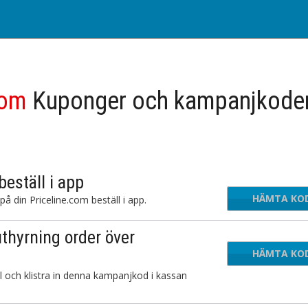
com
Kuponger och kampanjkode
eställ i app
HÄMTA KO
uch
å din Priceline.com beställ i app.
thyrning order över
HÄMTA KO
CR2
l och klistra in denna kampanjkod i kassan