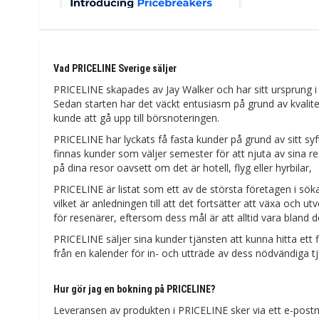
Vad PRICELINE Sverige säljer
PRICELINE skapades av Jay Walker och har sitt ursprung i C
Sedan starten har det väckt entusiasm på grund av kvalitet
kunde att gå upp till börsnoteringen.
PRICELINE har lyckats få fasta kunder på grund av sitt syf
finnas kunder som väljer semester för att njuta av sina re
på dina resor oavsett om det är hotell, flyg eller hyrbilar,
PRICELINE är listat som ett av de största företagen i sökand
vilket är anledningen till att det fortsätter att växa och u
för resenärer, eftersom dess mål är att alltid vara bland de
PRICELINE säljer sina kunder tjänsten att kunna hitta ett f
från en kalender för in- och utträde av dess nödvändiga t
Hur gör jag en bokning på PRICELINE?
Leveransen av produkten i PRICELINE sker via ett e-pos