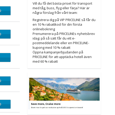
Vill du få det bästa priset för transport
med tåg, buss, flyg eller färja? Här är
D
3AUG
några förslag från vårt team:
Registrera dig på VIP PRICELINE så får du
en 10 % rabattkod för din första
onlinebokning
Prenumerera på PRICELINEs nyhetsbrev
D
LYSE
idag: på så sätt får du ett e-
postmeddelande eller en PRICELINE-
kupong med 10 % rabatt
Öppna kampanjerbjudanden på
PRICELINE för att upptäcka hotell även
med 60 % rabatt
D
AY20
D
TL22