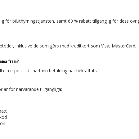
g för biluthyrningstjänsten, samt 60 % rabatt tillgänglig för dess övri
etoder, inklusive de som görs med kreditkort som Visa, MasterCard,
omma fram?
din e-post så snart din betalning har bekräftats.
r för närvarande tillgängliga:
batt
jkod
ion