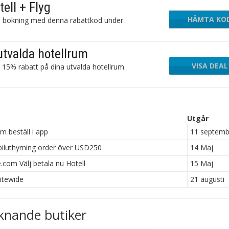
ell + Flyg
HÄMTA KO
TE
com bokning med denna rabattkod under
utvalda hotellrum
VISA DEAL
 15% rabatt på dina utvalda hotellrum.
Utgår
 beställ i app
11 septemb
iluthyrning order över USD250
14 Maj
.com Välj betala nu Hotell
15 Maj
itewide
21 augusti
knande butiker