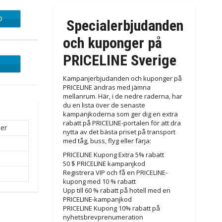
D
XT15
Specialerbjudanden
och kuponger på
PRICELINE Sverige
Kampanjerbjudanden och kuponger på
PRICELINE ändras med jämna
mellanrum. Här, i de nedre raderna, har
du en lista över de senaste
kampanjkoderna som ger dig en extra
rabatt på PRICELINE-portalen för att dra
er
nytta av det bästa priset på transport
med tåg, buss, flyg eller färja:
PRICELINE Kupong Extra 5% rabatt
50 $ PRICELINE kampanjkod
Registrera VIP och få en PRICELINE-
kupong med 10 % rabatt
Upp till 60 % rabatt på hotell med en
PRICELINE-kampanjkod
PRICELINE Kupong 10% rabatt på
nyhetsbrevprenumeration