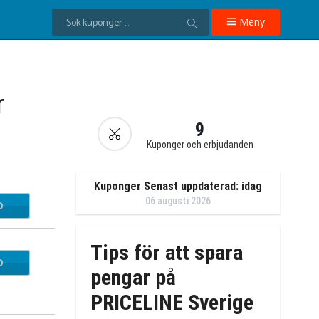
Meny
r
9
Kuponger och erbjudanden
Kuponger Senast uppdaterad: idag
06 augusti 2026
D
oose
Tips för att spara
D
3AUG
pengar på
PRICELINE Sverige