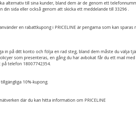
ika alternativ till sina kunder, bland dem är de genom ett telefonnum
n din sida eller också genom att skicka ett meddelande till 33296 .
u använder en rabattkupong i PRICELINE är pengarna som kan sparas 
a in på ditt konto och följa en rad steg, bland dem måste du välja tj
olicyer som presenteras, en gång du har avbokat får du ett mail med
nst på telefon 18007742354.
tillgängliga 10%-kupong.
la nätverken där du kan hitta information om PRICELINE