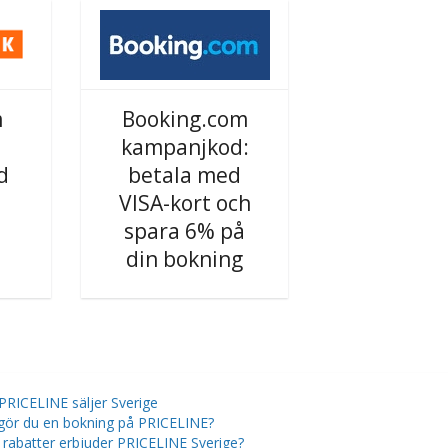
m
Booking.com
kampanjkod:
d
betala med
VISA-kort och
spara 6% på
din bokning
PRICELINE säljer Sverige
gör du en bokning på PRICELINE?
a rabatter erbjuder PRICELINE Sverige?