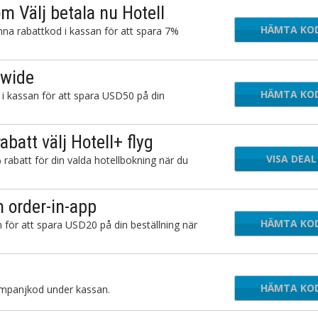
m Välj betala nu Hotell
HÄMTA KO
TL2
nna rabattkod i kassan för att spara 7%
ewide
HÄMTA KO
E
 i kassan för att spara USD50 på din
batt välj Hotell+ flyg
VISA DEAL
rabatt för din valda hotellbokning när du
 order-in-app
HÄMTA KO
TAW
 för att spara USD20 på din beställning när
HÄMTA KO
U5H
ampanjkod under kassan.