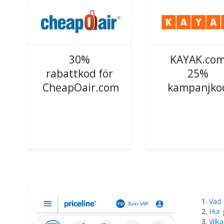
30%
KAYAK.co
rabattkod för
25%
CheapOair.com
kampanjko
Vad 
Hur 
Vilk