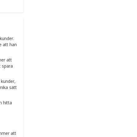
 kunder.
e att han
mer att
t spara
a kunder,
unika sätt
.
n hitta
mmer att