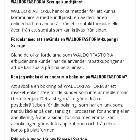
WALDORFASTORIA Sverige kundtjänst
WALDORFASTORIA har olika metoder för att kunna
kommunicera med kundtjänst, en av dem är en
onlinechatt, en annan är från ett kontaktformulär eller
även från ett samtal som kan krävas från sidan.
Fördelar med att använda en WALDORFASTORIA-kupong i
Sverige
Bland de olika fördelarna som WALDORFASTORIA
erbjuder sina kunder när de använder rabattkuponger är
att de kan spara på sina betalningar.
Kan jag avboka eller ändra min bokning på WALDORFASTORIA?
Att avboka en bokning på WALDORFASTORIA är ett
mycket enkelt steg för de kunder som inte är medlemmar
i hotellkedjan. Detta steg måste göras från e-
postbekräftelsen för din bokning, som har en länk som,
när du klickar på den, tar dig till processen för ändring eller
annullering, å andra sidan, för sina medlemmar kan
avbokningen göras från applikationen och från deras
konto på plattformen.
Exklusiv kupong för nya köpare i Sverige