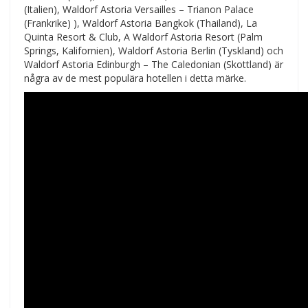
(Italien), Waldorf Astoria Versailles – Trianon Palace
(Frankrike) ), Waldorf Astoria Bangkok (Thailand), La
Quinta Resort & Club, A Waldorf Astoria Resort (Palm
Springs, Kalifornien), Waldorf Astoria Berlin (Tyskland) och
Waldorf Astoria Edinburgh – The Caledonian (Skottland) är
några av de mest populära hotellen i detta märke.