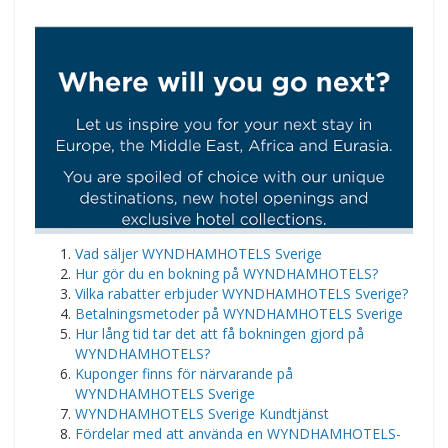
Vad säljer WYNDHAMHOTELS Sverige
Hur gör du en bokning på WYNDHAMHOTELS?
Vilka rabatter erbjuder WYNDHAMHOTELS Sverige?
Betalningsmetoder på WYNDHAMHOTELS Sverige
Hur lång tid tar det att få bokningen gjord på
WYNDHAMHOTELS?
Kuponger finns för närvarande på
WYNDHAMHOTELS Sverige
WYNDHAMHOTELS Sverige Kundtjänst
Fördelar med att använda en WYNDHAMHOTELS-