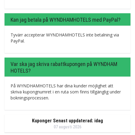
Kan jag betala på WYNDHAMHOTELS med PayPal?
Tyvärr accepterar WYNDHAMHOTELS inte betalning via
PayPal.
Var ska jag skriva rabattkupongen på WYNDHAM
HOTELS?
På WYNDHAMHOTELS har dina kunder möjlighet att
skriva kupongnumret i en ruta som finns tillgänglig under
bokningsprocessen.
Kuponger Senast uppdaterad: idag
07 augusti 2026