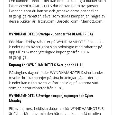
Om kunden föredrar det kan de besöka några butiker som
liknar WYNDHAMHOTELS där de kan njuta av tjänster
liknande som du kan se och granska deras priser eller
tillgängliga rabatter, såväl som deras kampanjer, några av
dessa butiker är Hilton.com, Barcelo .com, Marriott.com.
WYNDHAMHOTELS Sverige kuponger för BLACK FRIDAY
För Black Friday-rabatter på WYNDHAMHOTELS kan dina
kunder njuta av att göra sina bokningar med rabatter på
upp till 70 % med ytterligare kuponger från 10 %
tillgängliga.
Kupong för WYNDHAMHOTELS Sverige för 11.11
På singlars dag erbjuder WYNDHAMHOTELS sina kunder
mycket bra kampanjer på sina bokningar så att deras
kunder kan njuta av en välförtjänt vila, på samma sätt
som de hittar rabatter från 50%.
WYNDHAMHOTELS Sverige kampanjkuponger för Cyber ​​​​
Monday
Ett av de mest hektiska datumen för WYNDHAMHOTELS
är Cyber ​​​​Monday, och den här dagen kan du få otroliga