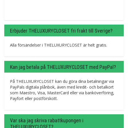
Erbjuder THELUXURYCLOSET fri frakt till Sverige?
Alla försändelser i THELUXURYCLOSET är helt gratis.
Kan jag betala på THELUXURYCLOSET med PayPal?
På THELUXURYCLOSET kan du göra dina betalningar via
PayPals digitala plånbok, även med kredit- och betalkort
som Maestro, Visa, MasterCard eller via banköverföring,
Payfort eller postförskott.
Var ska jag skriva rabattkupongen i
THELUXURYCLOSET?