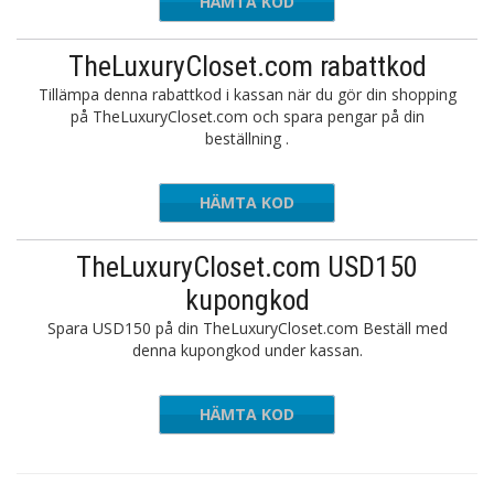
HÄMTA KOD
NVSRY10
TheLuxuryCloset.com rabattkod
Tillämpa denna rabattkod i kassan när du gör din shopping
på TheLuxuryCloset.com och spara pengar på din
beställning .
HÄMTA KOD
CFU10
TheLuxuryCloset.com USD150
kupongkod
Spara USD150 på din TheLuxuryCloset.com Beställ med
denna kupongkod under kassan.
HÄMTA KOD
WD150