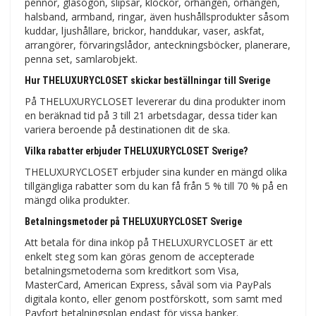
pennor, glasögon, slipsar, klockor, örhängen, örhängen,
halsband, armband, ringar, även hushållsprodukter såsom
kuddar, ljushållare, brickor, handdukar, vaser, askfat,
arrangörer, förvaringslådor, anteckningsböcker, planerare,
penna set, samlarobjekt.
Hur THELUXURYCLOSET skickar beställningar till Sverige
På THELUXURYCLOSET levererar du dina produkter inom
en beräknad tid på 3 till 21 arbetsdagar, dessa tider kan
variera beroende på destinationen dit de ska.
Vilka rabatter erbjuder THELUXURYCLOSET Sverige?
THELUXURYCLOSET erbjuder sina kunder en mängd olika
tillgängliga rabatter som du kan få från 5 % till 70 % på en
mängd olika produkter.
Betalningsmetoder på THELUXURYCLOSET Sverige
Att betala för dina inköp på THELUXURYCLOSET är ett
enkelt steg som kan göras genom de accepterade
betalningsmetoderna som kreditkort som Visa,
MasterCard, American Express, såväl som via PayPals
digitala konto, eller genom postförskott, som samt med
Payfort betalningsplan endast för vissa banker.