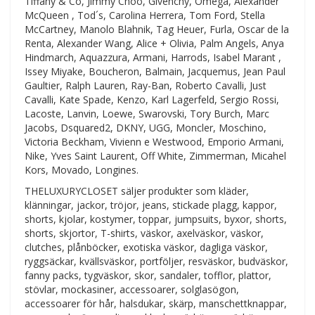
Tiffany & Co, Jimmy Choo, Givenchy, Omega, Alexander
McQueen , Tod´s, Carolina Herrera, Tom Ford, Stella
McCartney, Manolo Blahnik, Tag Heuer, Furla, Oscar de la
Renta, Alexander Wang, Alice + Olivia, Palm Angels, Anya
Hindmarch, Aquazzura, Armani, Harrods, Isabel Marant ,
Issey Miyake, Boucheron, Balmain, Jacquemus, Jean Paul
Gaultier, Ralph Lauren, Ray-Ban, Roberto Cavalli, Just
Cavalli, Kate Spade, Kenzo, Karl Lagerfeld, Sergio Rossi,
Lacoste, Lanvin, Loewe, Swarovski, Tory Burch, Marc
Jacobs, Dsquared2, DKNY, UGG, Moncler, Moschino,
Victoria Beckham, Vivienn e Westwood, Emporio Armani,
Nike, Yves Saint Laurent, Off White, Zimmerman, Micahel
Kors, Movado, Longines.
THELUXURYCLOSET säljer produkter som kläder,
klänningar, jackor, tröjor, jeans, stickade plagg, kappor,
shorts, kjolar, kostymer, toppar, jumpsuits, byxor, shorts,
shorts, skjortor, T-shirts, väskor, axelväskor, väskor,
clutches, plånböcker, exotiska väskor, dagliga väskor,
ryggsäckar, kvällsväskor, portföljer, resväskor, budväskor,
fanny packs, tygväskor, skor, sandaler, tofflor, plattor,
stövlar, mockasiner, accessoarer, solglasögon,
accessoarer för hår, halsdukar, skärp, manschettknappar,