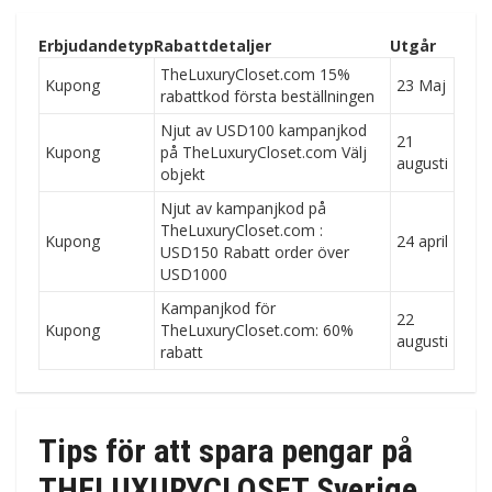
Erbjudandetyp
Rabattdetaljer
Utgår
TheLuxuryCloset.com 15%
Kupong
23 Maj
rabattkod första beställningen
Njut av USD100 kampanjkod
21
Kupong
på TheLuxuryCloset.com Välj
augusti
objekt
Njut av kampanjkod på
TheLuxuryCloset.com :
Kupong
24 april
USD150 Rabatt order över
USD1000
Kampanjkod för
22
Kupong
TheLuxuryCloset.com: 60%
augusti
rabatt
Tips för att spara pengar på
THELUXURYCLOSET Sverige