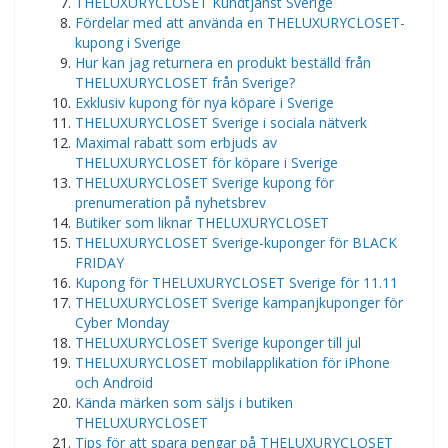
THELUXURYCLOSET Kundtjänst Sverige
Fördelar med att använda en THELUXURYCLOSET-
kupong i Sverige
Hur kan jag returnera en produkt beställd från
THELUXURYCLOSET från Sverige?
Exklusiv kupong för nya köpare i Sverige
THELUXURYCLOSET Sverige i sociala nätverk
Maximal rabatt som erbjuds av
THELUXURYCLOSET för köpare i Sverige
THELUXURYCLOSET Sverige kupong för
prenumeration på nyhetsbrev
Butiker som liknar THELUXURYCLOSET
THELUXURYCLOSET Sverige-kuponger för BLACK
FRIDAY
Kupong för THELUXURYCLOSET Sverige för 11.11
THELUXURYCLOSET Sverige kampanjkuponger för
Cyber ​​​​Monday
THELUXURYCLOSET Sverige kuponger till jul
THELUXURYCLOSET mobilapplikation för iPhone
och Android
Kända märken som säljs i butiken
THELUXURYCLOSET
Tips för att spara pengar på THELUXURYCLOSET