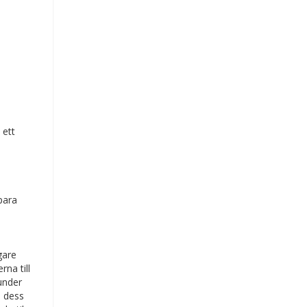
 ett
para
gare
na till
under
d dess