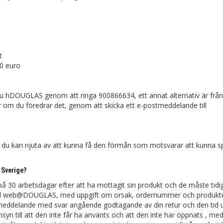
t
50 euro
hDOUGLAS genom att ringa 900866634, ett annat alternativ är från
er om du föredrar det, genom att skicka ett e-postmeddelande till
du kan njuta av att kunna få den förmån som motsvarar att kunna s
 Sverige?
 30 arbetsdagar efter att ha mottagit sin produkt och de måste tidi
ill web@DOUGLAS, med uppgift om orsak, ordernummer och produkter
stmeddelande med svar angående godtagande av din retur och den tid 
yn till att den inte får ha använts och att den inte har öppnats , me