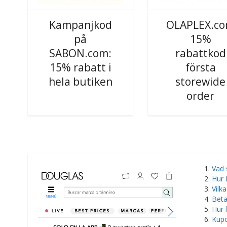
Kampanjkod
OLAPLEX.c
på
15%
SABON.com:
rabattkod
15% rabatt i
första
hela butiken
storewide
order
Vad 
Hur 
Vilk
Beta
Hur 
Kupo