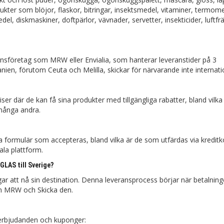
ukter som blöjor, flaskor, bitringar, insektsmedel, vitaminer, termome
l, diskmaskiner, doftpärlor, vävnader, servetter, insekticider, luftfr
sföretag som MRW eller Envialia, som hanterar leveranstider på 3
nien, förutom Ceuta och Melilla, skickar för närvarande inte internatio
r där de kan få sina produkter med tillgängliga rabatter, bland vilka
många andra.
formulär som accepteras, bland vilka är de som utfärdas via kredit
tala plattform.
GLAS till Sverige?
ar att nå sin destination. Denna leveransprocess börjar när betalning
en MRW och Skicka den.
jerbjudanden och kuponger: