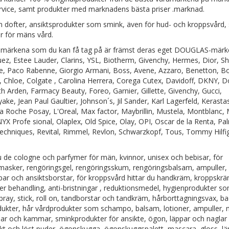
ervice, samt produkter med marknadens bästa priser .marknad.
 dofter, ansiktsprodukter som smink, även för hud- och kroppsvård,
er för mäns vård.
märkena som du kan få tag på är främst deras eget DOUGLAS-märk
guez, Estee Lauder, Clarins, YSL, Biotherm, Givenchy, Hermes, Dior, Sh
e, Paco Rabenne, Giorgio Armani, Boss, Avene, Azzaro, Benetton, Bo
er, Chloe, Colgate , Carolina Herrera, Corega Cutex, Davidoff, DKNY, 
th Arden, Farmacy Beauty, Foreo, Garnier, Gillette, Givenchy, Gucci,
ake, Jean Paul Gaultier, Johnson´s, Jil Sander, Karl Lagerfeld, Kerasta
a Roche Posay, L'Oreal, Max factor, Maybrillin, Mustela, Montblanc,
X Profe sional, Olaplex, Old Spice, Olay, OPI, Oscar de la Renta, Pal
chniques, Revital, Rimmel, Revlon, Schwarzkopf, Tous, Tommy Hilfi
de cologne och parfymer för män, kvinnor, unisex och bebisar, för
 masker, rengöringsgel, rengöringsskum, rengöringsbalsam, ampuller,
par och ansiktsborstar, för kroppsvård hittar du handkräm, kroppskr
iter behandling, anti-bristningar , reduktionsmedel, hygienprodukter so
ray, stick, roll on, tandborstar och tandkräm, hårborttagningsvax, b
ukter, hår vårdprodukter som schampo, balsam, lotioner, ampuller, 
penslar och kammar, sminkprodukter för ansikte, ögon, läppar och nagla
t och löst puder, ögonskugga, ögonskuggspalett, mascara, gloss, läp