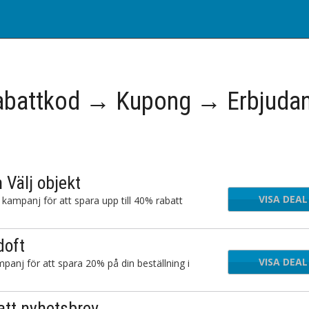
battkod → Kupong → Erbjuda
Välj objekt
VISA DEAL
ampanj för att spara upp till 40% rabatt
doft
VISA DEAL
panj för att spara 20% på din beställning i
att nyhetsbrev