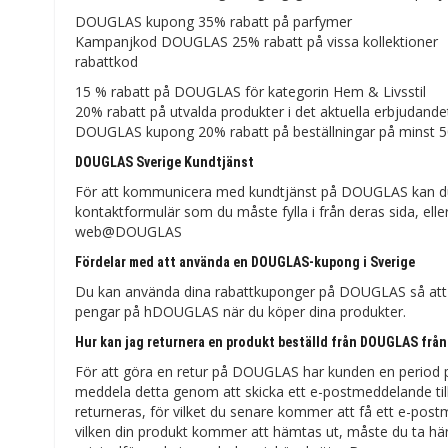
DOUGLAS kupong 35% rabatt på parfymer
Kampanjkod DOUGLAS 25% rabatt på vissa kollektioner
rabattkod
15 % rabatt på DOUGLAS för kategorin Hem & Livsstil
20% rabatt på utvalda produkter i det aktuella erbjudande
DOUGLAS kupong 20% ​​rabatt på beställningar på minst 
DOUGLAS Sverige Kundtjänst
För att kommunicera med kundtjänst på DOUGLAS kan du 
kontaktformulär som du måste fylla i från deras sida, ell
web@DOUGLAS
Fördelar med att använda en DOUGLAS-kupong i Sverige
Du kan använda dina rabattkuponger på DOUGLAS så att 
pengar på hDOUGLAS när du köper dina produkter.
Hur kan jag returnera en produkt beställd från DOUGLAS från
För att göra en retur på DOUGLAS har kunden en period på
meddela detta genom att skicka ett e-postmeddelande t
returneras, för vilket du senare kommer att få ett e-po
vilken din produkt kommer att hämtas ut, måste du ta häns