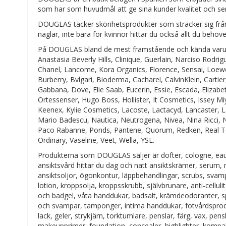
som har som huvudmål att ge sina kunder kvalitet och s
DOUGLAS täcker skönhetsprodukter som sträcker sig från
naglar, inte bara för kvinnor hittar du också allt du behöv
På DOUGLAS bland de mest framstående och kända varu
Anastasia Beverly Hills, Clinique, Guerlain, Narciso Rodri
Chanel, Lancome, Kora Organics, Florence, Sensai, Loew
Burberry, Bvlgari, Bioderma, Cacharel, CalvinKlein, Carti
Gabbana, Dove, Elie Saab, Eucerin, Essie, Escada, Elizabe
Örtessenser, Hugo Boss, Hollister, It Cosmetics, Issey Miy
Keenex, Kylie Cosmetics, Lacoste, Lactacyd, Lancaster, L
Mario Badescu, Nautica, Neutrogena, Nivea, Nina Ricci, NY
Paco Rabanne, Ponds, Pantene, Quorum, Redken, Real Te
Ordinary, Vaseline, Veet, Wella, YSL.
Produkterna som DOUGLAS säljer är dofter, cologne, eau 
ansiktsvård hittar du dag och natt ansiktskrämer, serum,
ansiktsoljor, ögonkontur, läppbehandlingar, scrubs, svam
lotion, kroppsolja, kroppsskrubb, självbrunare, anti-cellul
och badgel, våta handdukar, badsalt, krämdeodoranter, sp
och svampar, tamponger, intima handdukar, fotvårdsprod
lack, geler, strykjärn, torktumlare, penslar, färg, vax, 
makeupprimer, foundation, concealer, highlighter, kompak