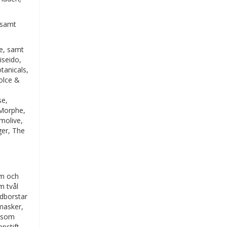
 samt
e, samt
iseido,
tanicals,
Dolce &
se,
 Morphe,
molive,
ger, The
äm och
m tvål
adborstar
masker,
r som
pstift,