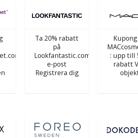
g
Ta 20% rabatt
Kupong
på
MACcosme
et.com
Lookfantastic.com
: upp til
e-post
rabatt V
en
Registrera dig
objek