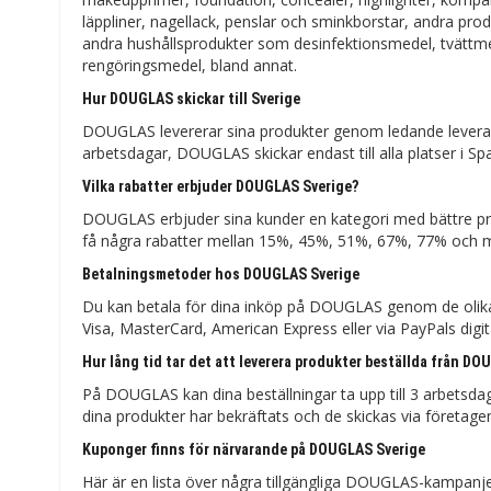
läppliner, nagellack, penslar och sminkborstar, andra prod
andra hushållsprodukter som desinfektionsmedel, tvättmede
rengöringsmedel, bland annat.
Hur DOUGLAS skickar till Sverige
DOUGLAS levererar sina produkter genom ledande leveran
arbetsdagar, DOUGLAS skickar endast till alla platser i Spa
Vilka rabatter erbjuder DOUGLAS Sverige?
DOUGLAS erbjuder sina kunder en kategori med bättre prise
få några rabatter mellan 15%, 45%, 51%, 67%, 77% och 
Betalningsmetoder hos DOUGLAS Sverige
Du kan betala för dina inköp på DOUGLAS genom de olika 
Visa, MasterCard, American Express eller via PayPals digi
Hur lång tid tar det att leverera produkter beställda från DOU
På DOUGLAS kan dina beställningar ta upp till 3 arbetsdag
dina produkter har bekräftats och de skickas via företag
Kuponger finns för närvarande på DOUGLAS Sverige
Här är en lista över några tillgängliga DOUGLAS-kampan