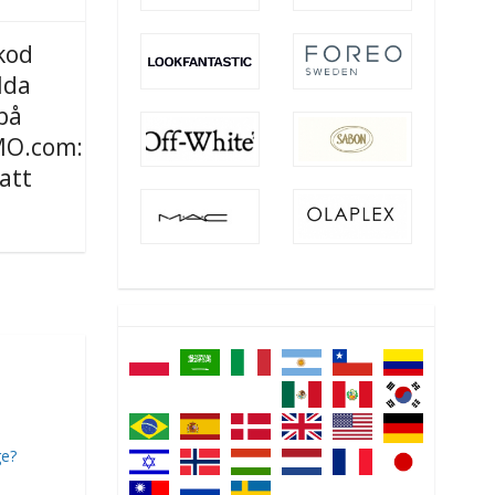
kod
lda
på
O.com:
att
ge?