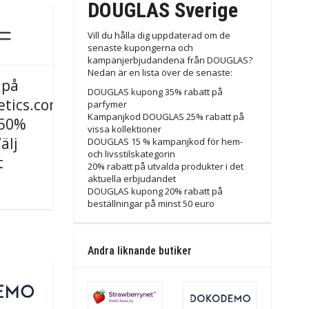
DOUGLAS Sverige
Vill du hålla dig uppdaterad om de
senaste kupongerna och
kampanjerbjudandena från DOUGLAS?
Nedan är en lista över de senaste:
 på
DOUGLAS kupong 35% rabatt på
tics.com
parfymer
Kampanjkod DOUGLAS 25% rabatt på
l 50%
vissa kollektioner
älj
DOUGLAS 15 % kampanjkod för hem-
och livsstilskategorin
t
20% rabatt på utvalda produkter i det
aktuella erbjudandet
DOUGLAS kupong 20% ​​rabatt på
beställningar på minst 50 euro
Andra liknande butiker