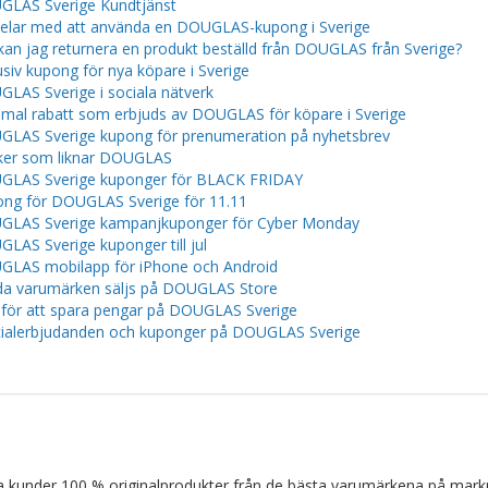
LAS Sverige Kundtjänst
elar med att använda en DOUGLAS-kupong i Sverige
kan jag returnera en produkt beställd från DOUGLAS från Sverige?
usiv kupong för nya köpare i Sverige
LAS Sverige i sociala nätverk
mal rabatt som erbjuds av DOUGLAS för köpare i Sverige
LAS Sverige kupong för prenumeration på nyhetsbrev
ker som liknar DOUGLAS
LAS Sverige kuponger för BLACK FRIDAY
ng för DOUGLAS Sverige för 11.11
LAS Sverige kampanjkuponger för Cyber ​​​​Monday
LAS Sverige kuponger till jul
LAS mobilapp för iPhone och Android
a varumärken säljs på DOUGLAS Store
 för att spara pengar på DOUGLAS Sverige
ialerbjudanden och kuponger på DOUGLAS Sverige
a kunder 100 % originalprodukter från de bästa varumärkena på mar