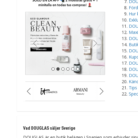
DOUG
Förd
Hur 
Exkl
DOUG
Maxi
DOUG
Buti
DOUG
Kupo
DOUG
DOUG
DOUG
Känd
Tips
Spec
Vad DOUGLAS säljer Sverige
DOUGLAS är en butik belägen i Spanien som erbjuder sin