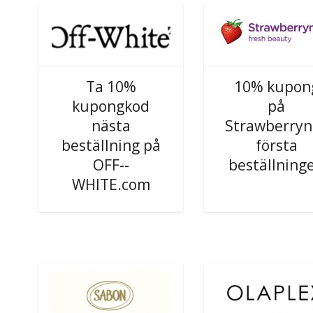
Ta 10%
10% kupon
kupongkod
på
nästa
Strawberryn
beställning på
första
OFF--
beställning
WHITE.com