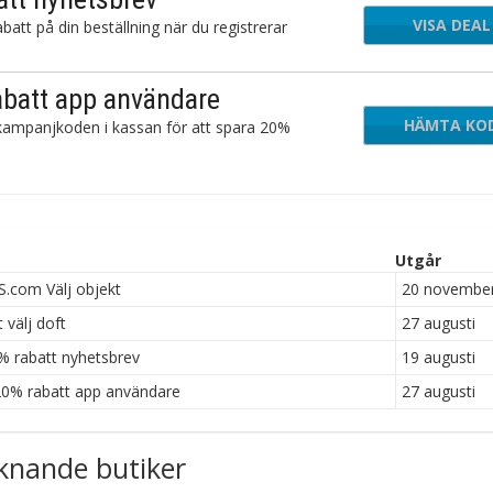
VISA DEAL
tt på din beställning när du registrerar
abatt app användare
HÄMTA KO
A
 kampanjkoden i kassan för att spara 20%
Utgår
.com Välj objekt
20 novembe
välj doft
27 augusti
% rabatt nyhetsbrev
19 augusti
0% rabatt app användare
27 augusti
knande butiker