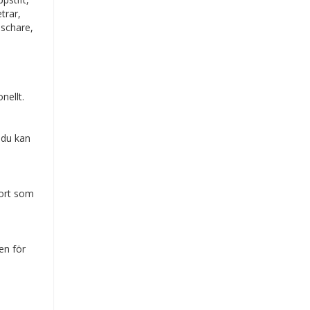
trar,
äschare,
nellt.
 du kan
kort som
en för