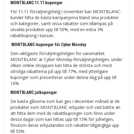
MONTBLANC 11.11 kuponger
För 11.11 försäljningshelg i november kan MONTBLANC-
kunder hitta de bästa kampanjerna bland sina produkter
och kategorier, samt vissa rabatter som tillämpas på
utvalda produkter upp till 50%, med en extra 3%
rabattkupong i kassan.
MONTBLANC-kuponger för Cyber Monday
Den viktigaste försäljningshelgen för varumärket
MONTBLANC är Cyber Monday-försäljningshelgen, under
vilken online-shoppare kan hitta de största och mest
otroliga rabatterna på upp till 77%, med ytterligare
kuponger som presenteras under denna dag på upp till
10%.
MONTBLANC julkuponger
De bästa gåvorna som kan ges i december månad är de
produkter som MONTBLANC erbjuder och vad bättre än
att hitta dem med de rabattkuponger som finns under
dessa dagar som kan hittas upp till 15% för julhelgen,
förutom deras erbjudanden och rabatter tillgängliga upp
till 55%.