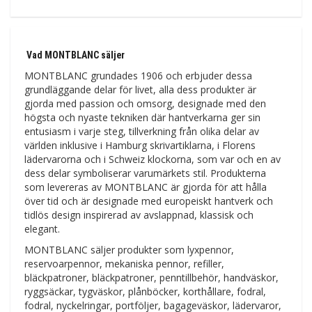
Vad MONTBLANC säljer
MONTBLANC grundades 1906 och erbjuder dessa
grundläggande delar för livet, alla dess produkter är
gjorda med passion och omsorg, designade med den
högsta och nyaste tekniken där hantverkarna ger sin
entusiasm i varje steg, tillverkning från olika delar av
världen inklusive i Hamburg skrivartiklarna, i Florens
lädervarorna och i Schweiz klockorna, som var och en av
dess delar symboliserar varumärkets stil. Produkterna
som levereras av MONTBLANC är gjorda för att hålla
över tid och är designade med europeiskt hantverk och
tidlös design inspirerad av avslappnad, klassisk och
elegant.
MONTBLANC säljer produkter som lyxpennor,
reservoarpennor, mekaniska pennor, refiller,
bläckpatroner, bläckpatroner, penntillbehör, handväskor,
ryggsäckar, tygväskor, plånböcker, korthållare, fodral,
fodral, nyckelringar, portföljer, bagageväskor, lädervaror,