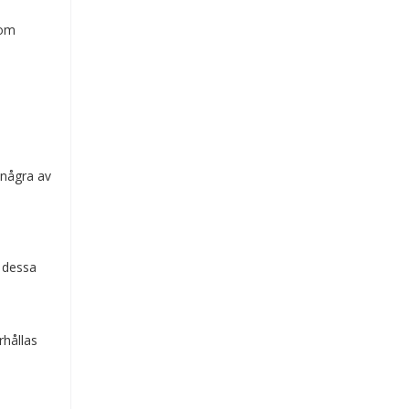
som
 några av
v dessa
rhållas