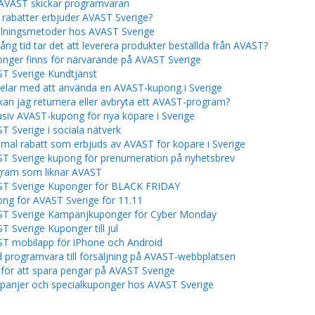
AVAST skickar programvaran
a rabatter erbjuder AVAST Sverige?
lningsmetoder hos AVAST Sverige
lång tid tar det att leverera produkter beställda från AVAST?
nger finns för närvarande på AVAST Sverige
T Sverige Kundtjänst
elar med att använda en AVAST-kupong i Sverige
kan jag returnera eller avbryta ett AVAST-program?
usiv AVAST-kupong för nya köpare i Sverige
T Sverige i sociala nätverk
mal rabatt som erbjuds av AVAST för köpare i Sverige
T Sverige kupong för prenumeration på nyhetsbrev
ram som liknar AVAST
T Sverige Kuponger för BLACK FRIDAY
ng för AVAST Sverige för 11.11
T Sverige Kampanjkuponger för Cyber ​​​​Monday
T Sverige Kuponger till jul
T mobilapp för iPhone och Android
 programvara till försäljning på AVAST-webbplatsen
 för att spara pengar på AVAST Sverige
anjer och specialkuponger hos AVAST Sverige