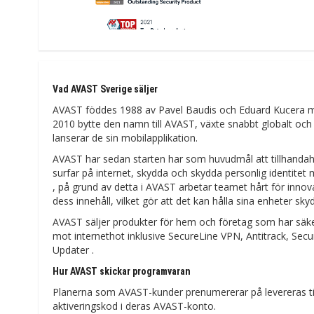
Vad AVAST Sverige säljer
AVAST föddes 1988 av Pavel Baudis och Eduard Kucera med
2010 bytte den namn till AVAST, växte snabbt globalt och
lanserar de sin mobilapplikation.
AVAST har sedan starten har som huvudmål att tillhandahåll
surfar på internet, skydda och skydda personlig identitet m
, på grund av detta i AVAST arbetar teamet hårt för innovat
dess innehåll, vilket gör att det kan hålla sina enheter s
AVAST säljer produkter för hem och företag som har säkerh
mot internethot inklusive SecureLine VPN, Antitrack, Sec
Updater .
Hur AVAST skickar programvaran
Planerna som AVAST-kunder prenumererar på levereras til
aktiveringskod i deras AVAST-konto.