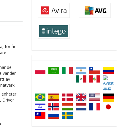
, för år
nare
 när de
a världen
ett av
 nätverk.
a enheter
, Driver
n