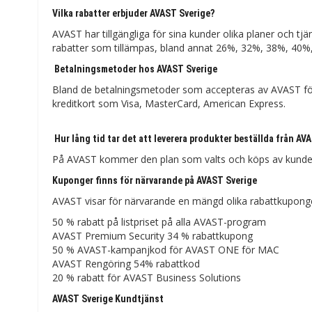
Vilka rabatter erbjuder AVAST Sverige?
AVAST har tillgängliga för sina kunder olika planer och tjäns
rabatter som tillämpas, bland annat 26%, 32%, 38%, 40%
Betalningsmetoder hos AVAST Sverige
Bland de betalningsmetoder som accepteras av AVAST för
kreditkort som Visa, MasterCard, American Express.
Hur lång tid tar det att leverera produkter beställda från AV
På AVAST kommer den plan som valts och köps av kunden 
Kuponger finns för närvarande på AVAST Sverige
AVAST visar för närvarande en mängd olika rabattkuponger
50 % rabatt på listpriset på alla AVAST-program
AVAST Premium Security 34 % rabattkupong
50 % AVAST-kampanjkod för AVAST ONE för MAC
AVAST Rengöring 54% rabattkod
20 % rabatt för AVAST Business Solutions
AVAST Sverige Kundtjänst