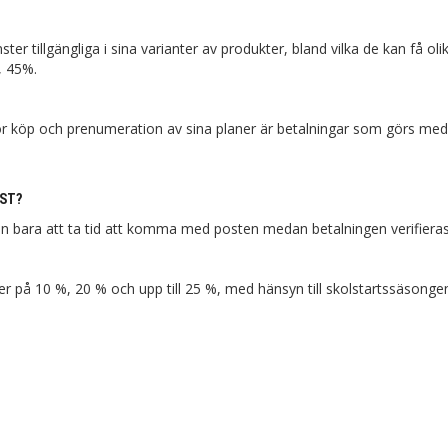
ter tillgängliga i sina varianter av produkter, bland vilka de kan få oli
, 45%.
 köp och prenumeration av sina planer är betalningar som görs med
AST?
bara att ta tid att komma med posten medan betalningen verifieras
 på 10 %, 20 % och upp till 25 %, med hänsyn till skolstartssäsonge