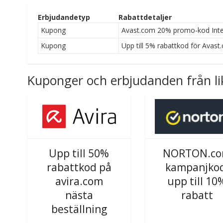
Erbjudandetyp
Rabattdetaljer
Kupong
Avast.com 20% promo-kod Inter
Kupong
Upp till 5% rabattkod för Avast
Kuponger och erbjudanden från li
Upp till 50%
NORTON.c
rabattkod på
kampanjkod
avira.com
upp till 10
nästa
rabatt
beställning