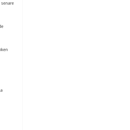
, senare
de
liken
ka