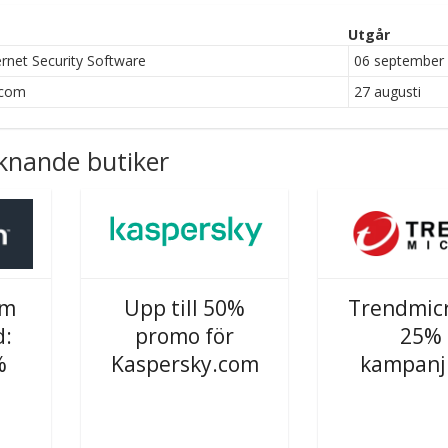
Utgår
net Security Software
06 september
.com
27 augusti
knande butiker
om
Upp till 50%
Trendmic
:
promo för
25%
%
Kaspersky.com
kampanj