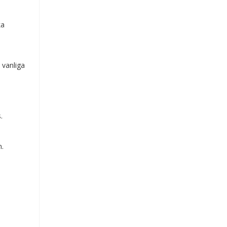
ka
 vanliga
.
n.