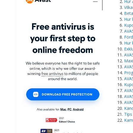
Hur 
Vilk
Beta
Hur 
Kupo
AVAS
Förd
Hur 
Exkl
AVAS
Maxi
AVAS
Prog
AVAS
Kupo
AVAS
AVAS
AVAS
Känd
Tips
Kamp