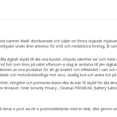
 namnet Alwill, distribuerade och säljer sin första skapade mjukvara
 erbjuder under åren antivirus för små och medelstora företag, år se
a digitalt skydd till alla sina kunder, erbjuda säkerhet var som helst
ot hot som finns på nätet eftersom vi idag är anslutna till den digital
ionen av sina produkter för att ge kvalitet och effektivitet i vart och 
kyddade och motståndskraftiga mot virus, skadlig kod och andra hot på
et, integritet och prestanda bland vilka du kan få skydd för alla din
ure Browser, Onlie Security Privacy , Cleanup PREMIUM, Battery Sabre
l deras e-post via ett e-postmeddelande med en länk, eller genom e