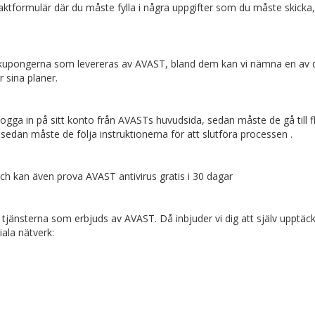
ntaktformulär där du måste fylla i några uppgifter som du måste skicka
ttkupongerna som levereras av AVAST, bland dem kan vi nämna en av 
r sina planer.
gga in på sitt konto från AVASTs huvudsida, sedan måste de gå till f
edan måste de följa instruktionerna för att slutföra processen .
 kan även prova AVAST antivirus gratis i 30 dagar
 tjänsterna som erbjuds av AVAST. Då inbjuder vi dig att själv upptäc
ala nätverk: