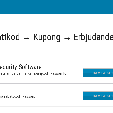
ttkod → Kupong → Erbjudand
ecurity Software
HÄMTA KO
ur
h tillämpa denna kampanjkod i kassan för
HÄMTA KO
VPN
na rabattkod i kassan.