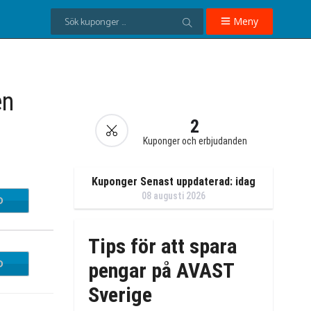
Meny
en
2
Kuponger och erbjudanden
Kuponger Senast uppdaterad: idag
08 augusti 2026
D
f0711
Tips för att spara
D
FOOT
pengar på AVAST
Sverige