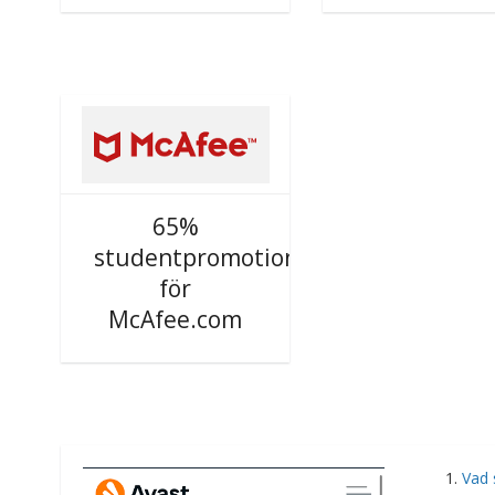
65%
studentpromotion
för
McAfee.com
Vad 