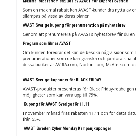
Maximal rabatt som erbjuds av AVAST för köpare i Sverige
Som en maximal rabatt kan AVAST-kunder dra nytta av en 
tillämpas på vissa av deras planer.
AVAST Sverige kupong för prenumeration på nyhetsbrev
Genom att prenumerera på AVASTs nyhetsbrev får du en 30
Program som liknar AVAST
Om kunden föredrar det kan de besöka några sidor som li
prenumerationer som de kan granska och jämföra sina tillg
dessa butiker är AVIRA.com, Norton.com, McAfee.com o
AVAST Sverige-kuponger för BLACK FRIDAY
AVAST-produkter presenteras för Black Friday-reahelgen m
möjligheter som kan vara upp till 75%.
Kupong för AVAST Sverige för 11.11
I november månad firas rabatten 11.11 och för detta dat
från 55%.
AVAST Sweden Cyber ​​​​Monday Kampanjkuponger